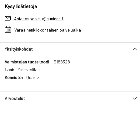
Kysy lisätietoja
Asiakaspalvelu@suninen.fi
Varaa henkilökohtainen palveluaika
Yksityiskohdat
Yksityiskohdat
5188328
Mineraalilasi
Quartz
Arvostelut