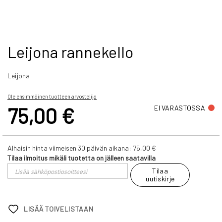
Skip
Leijona rannekello
to
the
Leijona
beginning
of
the
Ole ensimmäinen tuotteen arvostelija
images
75,00 €
EI VARASTOSSA
gallery
Alhaisin hinta viimeisen 30 päivän aikana:
75,00 €
Tilaa ilmoitus mikäli tuotetta on jälleen saatavilla
Tilaa
uutiskirje
LISÄÄ TOIVELISTAAN