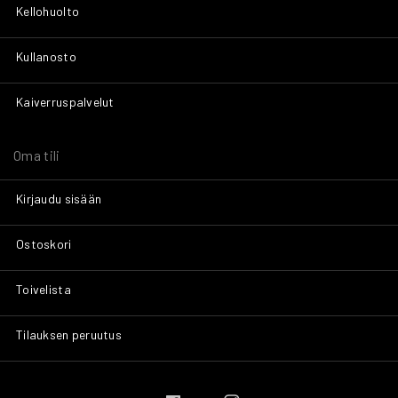
Kellohuolto
Kullanosto
Kaiverruspalvelut
Oma tili
Kirjaudu sisään
Ostoskori
Toivelista
Tilauksen peruutus