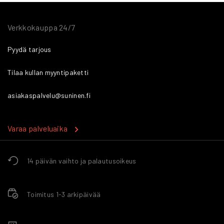
Verkkokauppa 24/7
Pyydä tarjous
Tilaa kullan myyntipaketti
asiakaspalvelu@suninen.fi
Varaa palveluaika
14 päivän vaihto ja palautusoikeus
Toimitus 1-3 arkipäivää