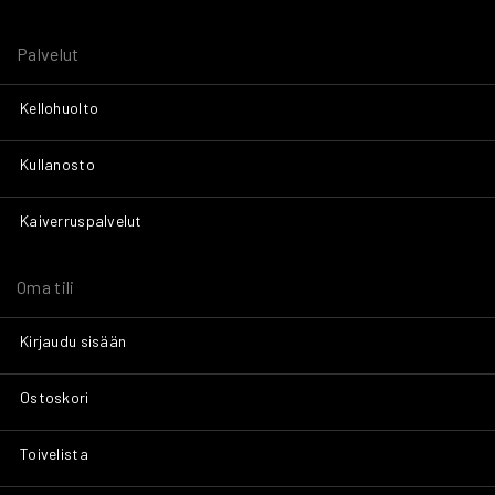
Palvelut
Kellohuolto
Kullanosto
Kaiverruspalvelut
Oma tili
Kirjaudu sisään
Ostoskori
Toivelista