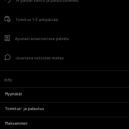
14 päivän vaihto ja palautusoikeus
Toimitus 1-3 arkipäivää
Apunasi asiantunteva palvelu
Joustava ostosten maksu
Info
Myymälät
Toimitus- ja palautus
Maksaminen