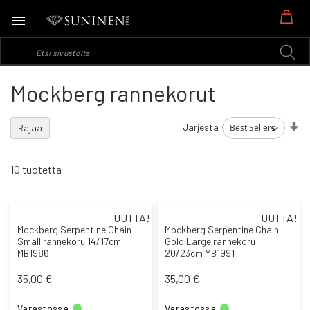
Os
Mockberg rannekorut
As
Järjestä
Rajaa
no
jä
10
tuotetta
UUTTA!
UUTTA!
Mockberg Serpentine Chain
Mockberg Serpentine Chain
Small rannekoru 14/17cm
Gold Large rannekoru
MB1986
20/23cm MB1991
35,00 €
35,00 €
Varastossa
Varastossa