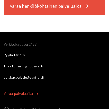
Varaa henkilökohtainen palveluaika
Verkkokauppa 24/7
Pyydä tarjous
Tilaa kullan myyntipaketti
asiakaspalvelu@suninen.fi
Varaa palveluaika