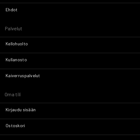
Ehdot
Palvelut
Kellohuolto
Kullanosto
Kaiverruspalvelut
Oma tili
Kirjaudu sisään
Ostoskori