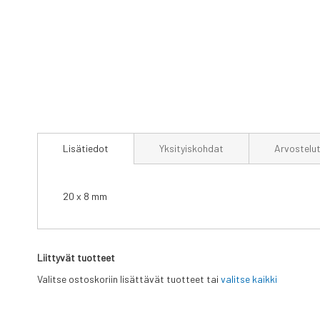
Skip
to
Lisätiedot
Yksityiskohdat
Arvostelu
the
beginning
of
the
20 x 8 mm
images
gallery
Liittyvät tuotteet
Valitse ostoskoriin lisättävät tuotteet tai
valitse kaikki