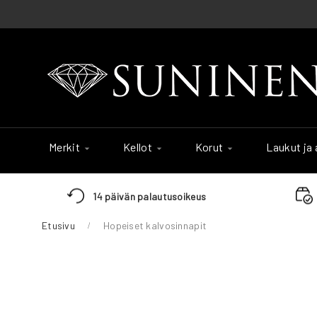
Skip
to
Content
Merkit
Kellot
Korut
Laukut ja
14 päivän palautusoikeus
Etusivu
Hopeiset kalvosinnapit
Skip
to
the
end
of