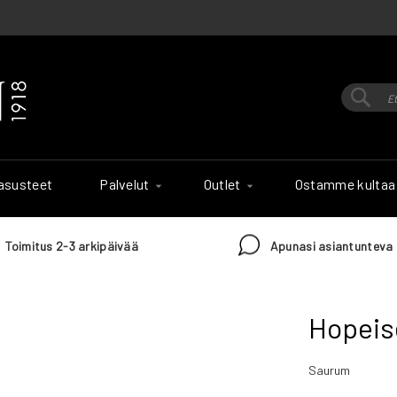
Hak
Haku
 asusteet
Palvelut
Outlet
Ostamme kultaa
Toimitus 2-3 arkipäivää
Apunasi asiantunteva 
Hopeis
Saurum