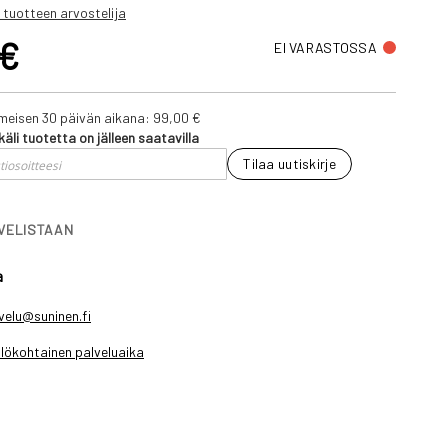
 tuotteen arvostelija
 €
EI VARASTOSSA
iimeisen 30 päivän aikana:
99,00 €
käli tuotetta on jälleen saatavilla
Tilaa uutiskirje
IVELISTAAN
a
velu@suninen.fi
lökohtainen palveluaika