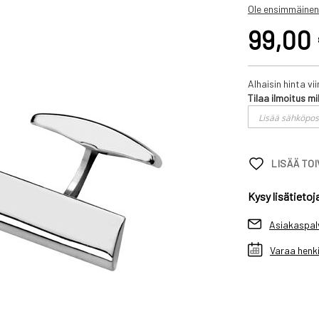
Ole ensimmäinen
99,00
Alhaisin hinta v
Tilaa ilmoitus mi
LISÄÄ TO
Kysy lisätietoj
Asiakaspal
Varaa henki