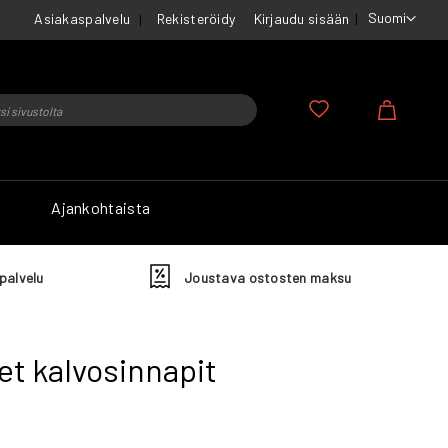
Suomi
Asiakaspalvelu
Rekisteröidy
Kirjaudu sisään
u
Ostosko
Ajankohtaista
palvelu
Joustava ostosten maksu
et kalvosinnapit