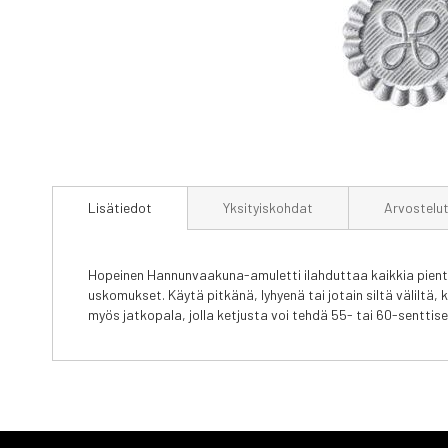
Skip
to
Lisätiedot
Yksityiskohdat
Arvostelu
the
beginning
of
the
Hopeinen Hannunvaakuna-amuletti ilahduttaa kaikkia piente
images
uskomukset. Käytä pitkänä, lyhyenä tai jotain siltä välilt
gallery
myös jatkopala, jolla ketjusta voi tehdä 55- tai 60-senttis