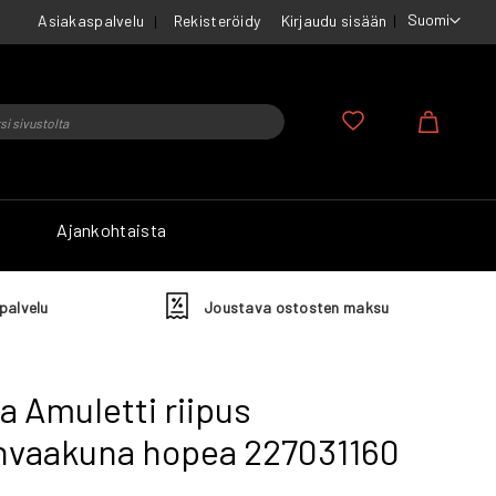
Suomi
Asiakaspalvelu
Rekisteröidy
Kirjaudu sisään
u
Ostosko
Ajankohtaista
palvelu
Joustava ostosten maksu
a Amuletti riipus
vaakuna hopea 227031160