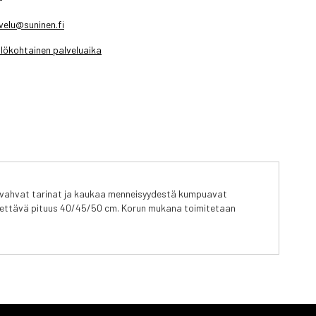
velu@suninen.fi
lökohtainen palveluaika
t, vahvat tarinat ja kaukaa menneisyydestä kumpuavat
säädettävä pituus 40/45/50 cm. Korun mukana toimitetaan