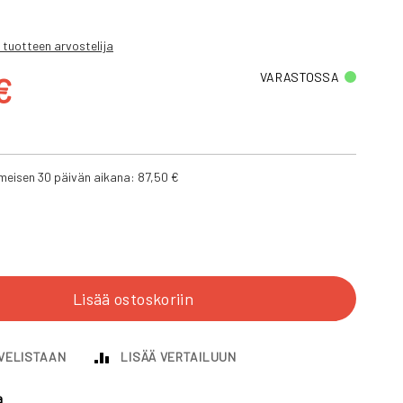
 tuotteen arvostelija
ta
VARASTOSSA
€
iimeisen 30 päivän aikana:
87,50 €
Lisää ostoskoriin
IVELISTAAN
LISÄÄ VERTAILUUN
a