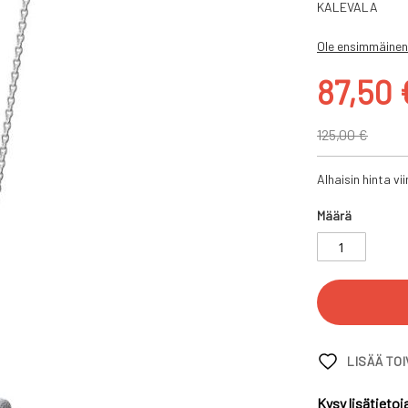
KALEVALA
Ole ensimmäinen
Tarjoushin
87,50 
125,00 €
Alhaisin hinta v
Määrä
LISÄÄ TO
Kysy lisätietoj