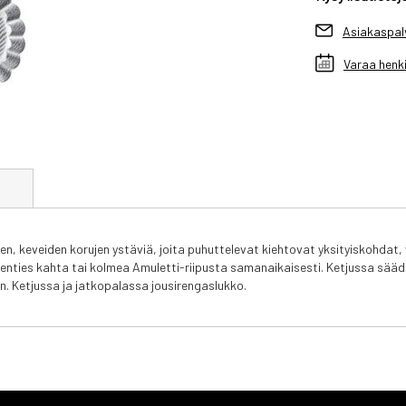
Asiakaspal
Varaa henki
t
n, keveiden korujen ystäviä, joita puhuttelevat kiehtovat yksityiskohda
ä, kenties kahta tai kolmea Amuletti-riipusta samanaikaisesti. Ketjussa 
en. Ketjussa ja jatkopalassa jousirengaslukko.