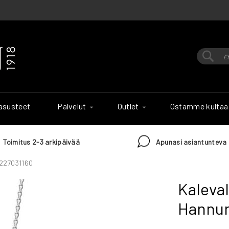
Hak
Haku
 asusteet
Palvelut
Outlet
Ostamme kultaa
Toimitus 2-3 arkipäivää
Apunasi asiantunteva 
 227031160
Kaleval
Hannun