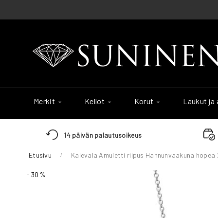
Skip
to
Content
Merkit
Kellot
Korut
Laukut ja
14 päivän palautusoikeus
Etusivu
Kalevala Amuletti riipus Hannunvaakuna hopea
Skip
- 30 %
to
the
end
of