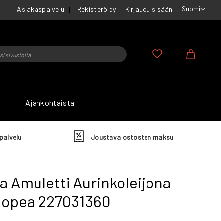
Suomi
Asiakaspalvelu
Rekisteröidy
Kirjaudu sisään
u
Ostosko
Ajankohtaista
palvelu
Joustava ostosten maksu
a Amuletti Aurinkoleijona
 hopea 227031360