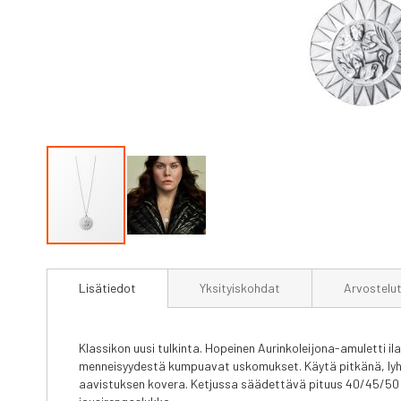
Skip
to
Lisätiedot
Yksityiskohdat
Arvostelu
the
beginning
of
the
Klassikon uusi tulkinta. Hopeinen Aurinkoleijona-amuletti i
images
menneisyydestä kumpuavat uskomukset. Käytä pitkänä, lyhyen
gallery
aavistuksen kovera. Ketjussa säädettävä pituus 40/45/50 c