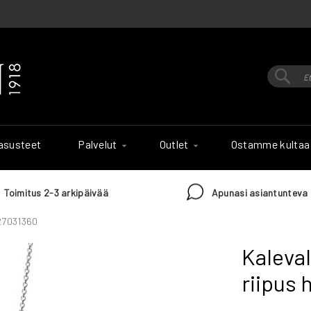
Hak
Haku
 asusteet
Palvelut
Outlet
Ostamme kultaa
Toimitus 2-3 arkipäivää
Apunasi asiantunteva 
227031360
Kaleval
riipus