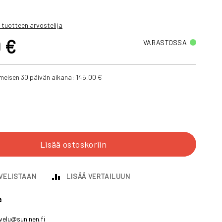
 tuotteen arvostelija
 €
VARASTOSSA
iimeisen 30 päivän aikana:
145,00 €
Lisää ostoskoriin
IVELISTAAN
LISÄÄ VERTAILUUN
a
velu@suninen.fi