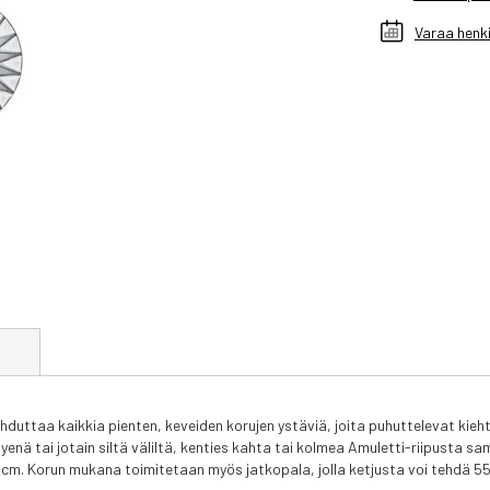
Varaa henki
t
lahduttaa kaikkia pienten, keveiden korujen ystäviä, joita puhuttelevat kie
ä tai jotain siltä väliltä, kenties kahta tai kolmea Amuletti-riipusta sa
m. Korun mukana toimitetaan myös jatkopala, jolla ketjusta voi tehdä 55-