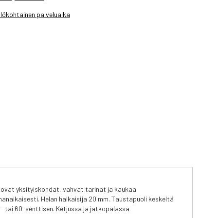
lökohtainen palveluaika
htovat yksityiskohdat, vahvat tarinat ja kaukaa
manaikaisesti. Helan halkaisija 20 mm. Taustapuoli keskeltä
 tai 60-senttisen. Ketjussa ja jatkopalassa