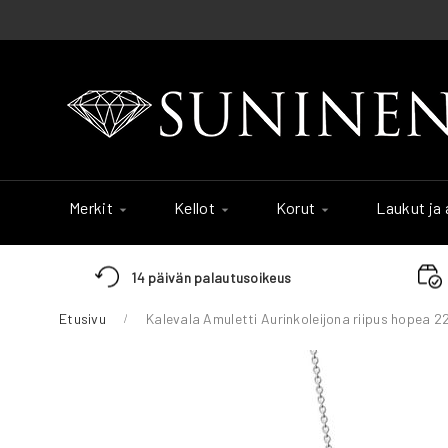
Skip
to
Content
Merkit
Kellot
Korut
Laukut ja
14 päivän palautusoikeus
Etusivu
Kalevala Amuletti Aurinkoleijona riipus hopea 
Skip
to
the
end
of