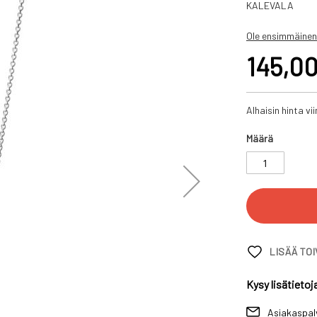
KALEVALA
Ole ensimmäinen
145,00
Alhaisin hinta v
Määrä
LISÄÄ TO
Kysy lisätietoj
Asiakaspal