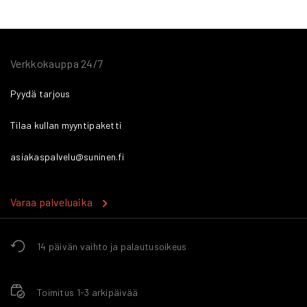
Verkkokauppa 24/7
Pyydä tarjous
Tilaa kullan myyntipaketti
asiakaspalvelu@suninen.fi
Varaa palveluaika
14 päivän vaihto ja palautusoikeus
Toimitus 1-3 arkipäivää