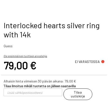
Skip
Interlocked hearts silver ring
to
with 14k
the
beginning
of
Guess
the
images
gallery
Ole ensimmäinen tuotteen arvostelija
79,00 €
EI VARASTOSSA
Alhaisin hinta viimeisen 30 päivän aikana:
79,00 €
Tilaa ilmoitus mikäli tuotetta on jälleen saatavilla
Tilaa
uutiskirje