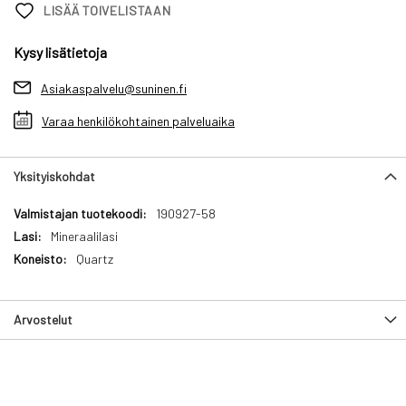
LISÄÄ TOIVELISTAAN
Kysy lisätietoja
Asiakaspalvelu@suninen.fi
Varaa henkilökohtainen palveluaika
Yksityiskohdat
Yksityiskohdat
190927-58
Mineraalilasi
Quartz
Arvostelut