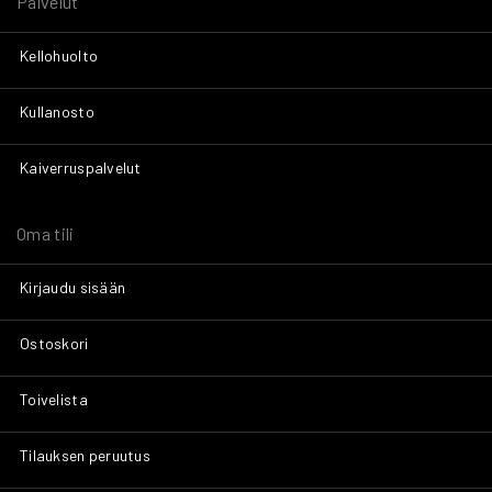
Palvelut
Kellohuolto
Kullanosto
Kaiverruspalvelut
Oma tili
Kirjaudu sisään
Ostoskori
Toivelista
Tilauksen peruutus