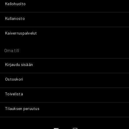
Kellohuolto
Kullanosto
Kaiverruspalvelut
Oma tili
Kirjaudu sisään
Ostoskori
Toivelista
Tilauksen peruutus