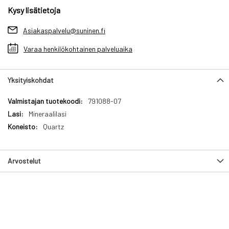
Kysy lisätietoja
Asiakaspalvelu@suninen.fi
Varaa henkilökohtainen palveluaika
Yksityiskohdat
Yksityiskohdat
791088-07
Mineraalilasi
Quartz
Arvostelut