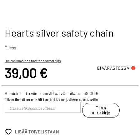
Skip
Hearts silver safety chain
to
the
Guess
beginning
of
the
Ole ensimmäinen tuotteen arvostelija
images
39,00 €
EI VARASTOSSA
gallery
Alhaisin hinta viimeisen 30 päivän aikana:
39,00 €
Tilaa ilmoitus mikäli tuotetta on jälleen saatavilla
Tilaa
uutiskirje
LISÄÄ TOIVELISTAAN