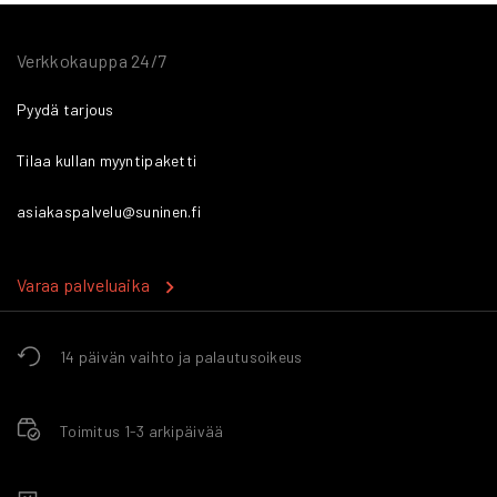
Verkkokauppa 24/7
Pyydä tarjous
Tilaa kullan myyntipaketti
asiakaspalvelu@suninen.fi
Varaa palveluaika
14 päivän vaihto ja palautusoikeus
Toimitus 1-3 arkipäivää