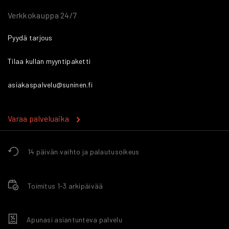
Verkkokauppa 24/7
Pyydä tarjous
Tilaa kullan myyntipaketti
asiakaspalvelu@suninen.fi
Varaa palveluaika
14 päivän vaihto ja palautusoikeus
Toimitus 1-3 arkipäivää
Apunasi asiantunteva palvelu