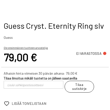
Skip
Guess Cryst. Eternity Ring slv
to
the
Guess
beginning
of
the
Ole ensimmäinen tuotteen arvostelija
images
79,00 €
EI VARASTOSSA
gallery
Alhaisin hinta viimeisen 30 päivän aikana:
79,00 €
Tilaa ilmoitus mikäli tuotetta on jälleen saatavilla
Tilaa
uutiskirje
LISÄÄ TOIVELISTAAN