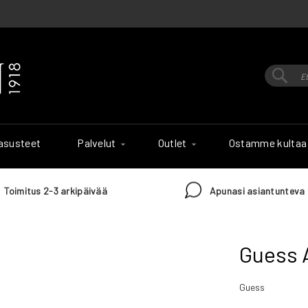
Hak
Haku
 asusteet
Palvelut
Outlet
Ostamme kultaa
Toimitus 2-3 arkipäivää
Apunasi asiantunteva 
Guess 
Guess