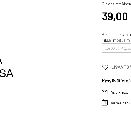
Ole ensimmäinen
39,00
Alhaisin hinta v
Tilaa ilmoitus mi
LISÄÄ TO
Kysy lisätietoj
Asiakaspal
Varaa henki