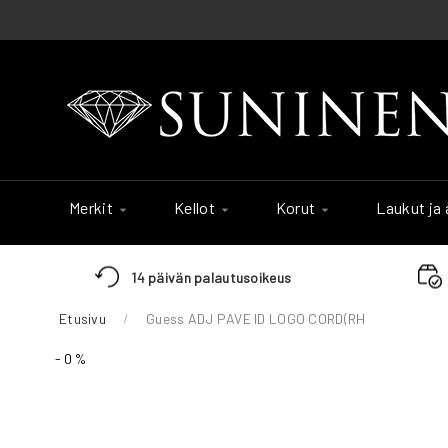
Skip
to
Content
Merkit
Kellot
Korut
Laukut ja
14 päivän palautusoikeus
Etusivu
Guess ADJ PAVE ID LOGO CORD(RH
Skip
- 0 %
to
the
end
of