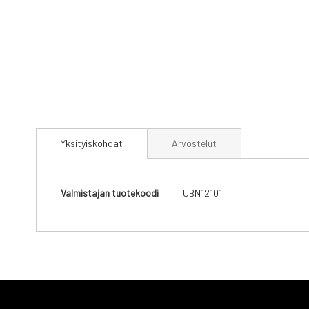
Skip
to
Yksityiskohdat
Arvostelut
the
beginning
of
the
Yksityiskohdat
Valmistajan tuotekoodi
UBN12101
images
gallery