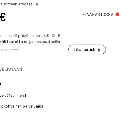
 tuotteen arvostelija
 €
EI VARASTOSSA
iimeisen 30 päivän aikana:
39,00 €
käli tuotetta on jälleen saatavilla
Tilaa uutiskirje
IVELISTAAN
a
velu@suninen.fi
lökohtainen palveluaika