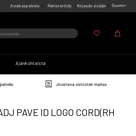
Suomi
Asiakaspalvelu
Rekisteröidy
Kirjaudu sisään
u
Ostosko
Ajankohtaista
palvelu
Joustava ostosten maksu
ADJ PAVE ID LOGO CORD(RH