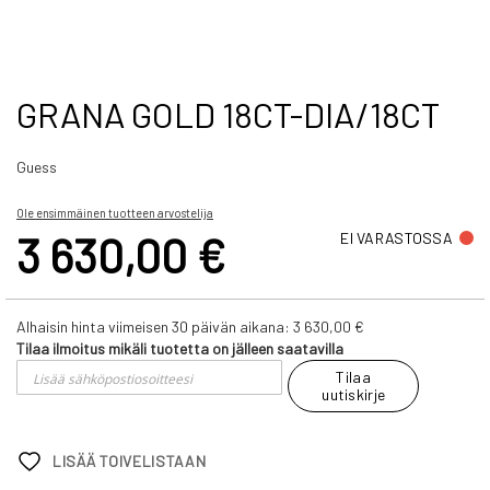
Skip
GRANA GOLD 18CT-DIA/18CT
to
the
Guess
beginning
of
the
Ole ensimmäinen tuotteen arvostelija
images
3 630,00 €
EI VARASTOSSA
gallery
Alhaisin hinta viimeisen 30 päivän aikana:
3 630,00 €
Tilaa ilmoitus mikäli tuotetta on jälleen saatavilla
Tilaa
uutiskirje
LISÄÄ TOIVELISTAAN