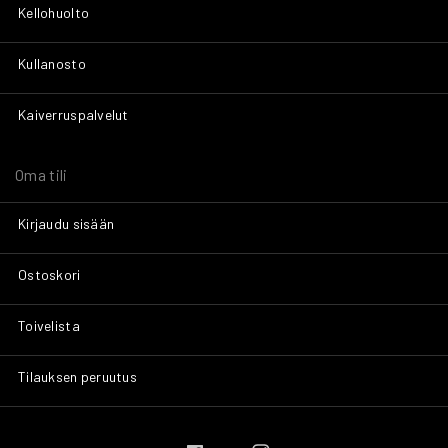
Kellohuolto
Kullanosto
Kaiverruspalvelut
Oma tili
Kirjaudu sisään
Ostoskori
Toivelista
Tilauksen peruutus