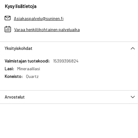
Kysy lisätietoja
Asiakaspalvelu@suninen.fi
Varaa henkilökohtainen palveluaika
Yksityiskohdat
Yksityiskohdat
15399396824
Mineraalilasi
Quartz
Arvostelut