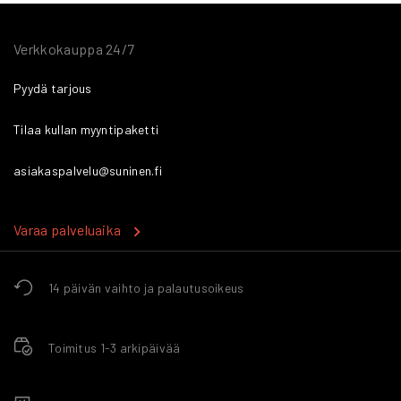
Verkkokauppa 24/7
Pyydä tarjous
Tilaa kullan myyntipaketti
asiakaspalvelu@suninen.fi
Varaa palveluaika
14 päivän vaihto ja palautusoikeus
Toimitus 1-3 arkipäivää