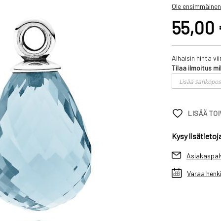
Ole ensimmäinen
55,00
Alhaisin hinta v
Tilaa ilmoitus mi
LISÄÄ TO
Kysy lisätietoj
Asiakaspal
Varaa henki