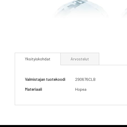
Skip
to
Yksityiskohdat
Arvostelut
the
beginning
of
the
Yksityiskohdat
Valmistajan tuotekoodi
290676CLB
images
gallery
Materiaali
Hopea