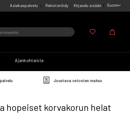
Suomi
Asiakaspalvelu
Rekisteröidy
Kirjaudu sisään
u
Ostosko
Ajankohtaista
palvelu
Joustava ostosten maksu
a hopeiset korvakorun helat