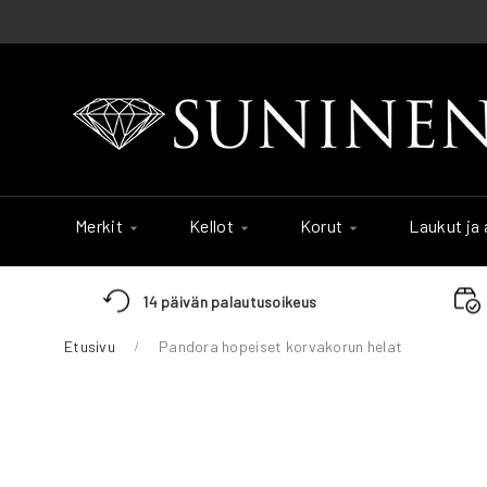
Skip
to
Content
Merkit
Kellot
Korut
Laukut ja
14 päivän palautusoikeus
Etusivu
Pandora hopeiset korvakorun helat
Skip
to
the
end
of