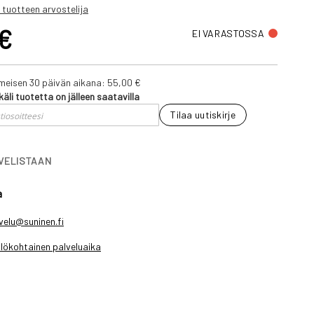
 tuotteen arvostelija
 €
EI VARASTOSSA
iimeisen 30 päivän aikana:
55,00 €
käli tuotetta on jälleen saatavilla
Tilaa uutiskirje
IVELISTAAN
a
velu@suninen.fi
lökohtainen palveluaika