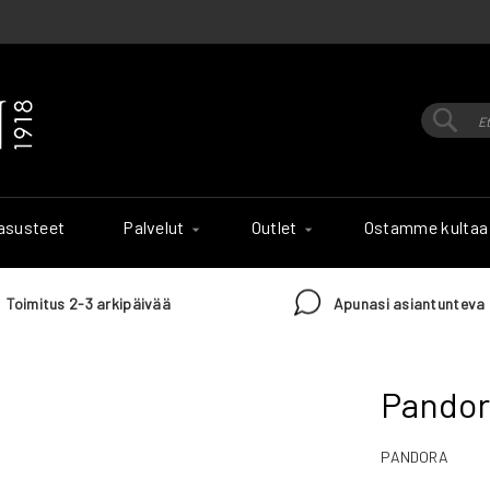
Hak
Haku
 asusteet
Palvelut
Outlet
Ostamme kultaa
Toimitus 2-3 arkipäivää
Apunasi asiantunteva 
Pandor
PANDORA