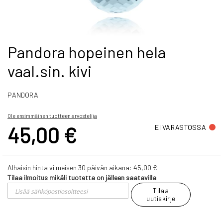
Skip
Pandora hopeinen hela
to
vaal.sin. kivi
the
beginning
of
PANDORA
the
images
gallery
Ole ensimmäinen tuotteen arvostelija
45,00 €
EI VARASTOSSA
Alhaisin hinta viimeisen 30 päivän aikana:
45,00 €
Tilaa ilmoitus mikäli tuotetta on jälleen saatavilla
Tilaa
uutiskirje