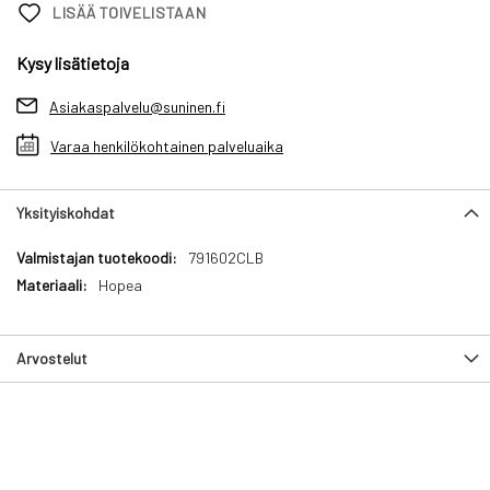
LISÄÄ TOIVELISTAAN
Kysy lisätietoja
Asiakaspalvelu@suninen.fi
Varaa henkilökohtainen palveluaika
Yksityiskohdat
Yksityiskohdat
791602CLB
Hopea
Arvostelut