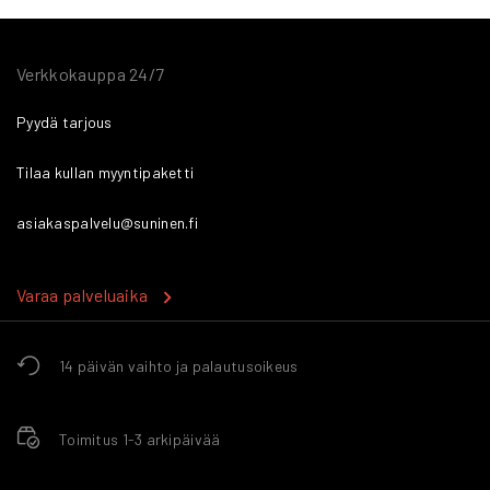
Verkkokauppa 24/7
Pyydä tarjous
Tilaa kullan myyntipaketti
asiakaspalvelu@suninen.fi
Varaa palveluaika
14 päivän vaihto ja palautusoikeus
Toimitus 1-3 arkipäivää