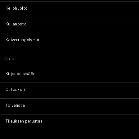
Kellohuolto
Kullanosto
Kaiverruspalvelut
Oma tili
Kirjaudu sisään
Ostoskori
Toivelista
Tilauksen peruutus