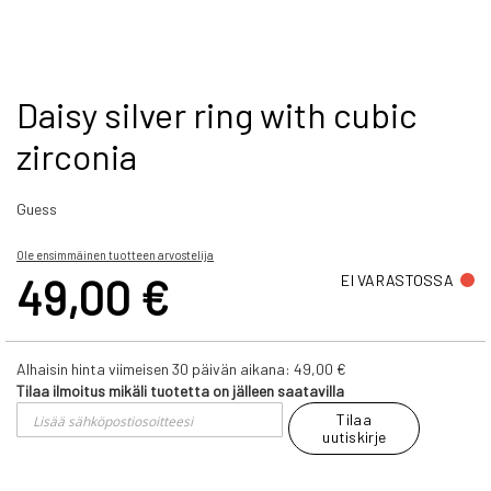
Skip
Daisy silver ring with cubic
to
zirconia
the
beginning
of
Guess
the
images
gallery
Ole ensimmäinen tuotteen arvostelija
49,00 €
EI VARASTOSSA
Alhaisin hinta viimeisen 30 päivän aikana:
49,00 €
Tilaa ilmoitus mikäli tuotetta on jälleen saatavilla
Tilaa
uutiskirje