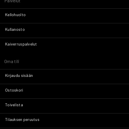
Palvelut
Kellohuolto
Kullanosto
Kaiverruspalvelut
Oma tili
Kirjaudu sisään
Ostoskori
Toivelista
Tilauksen peruutus