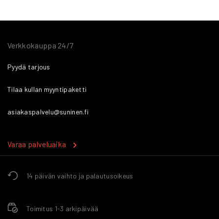
Verkkokauppa 24/7
Pyydä tarjous
Tilaa kullan myyntipaketti
asiakaspalvelu@suninen.fi
Varaa palveluaika
14 päivän vaihto ja palautusoikeus
Toimitus 1-3 arkipäivää