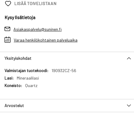
LISÄÄ TOIVELISTAAN
Kysy lisätietoja
Asiakaspalvelu@suninen.fi
Varaa henkilökohtainen palveluaika
Yksityiskohdat
Yksityiskohdat
190932CZ-56
Mineraalilasi
Quartz
Arvostelut