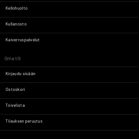
Kellohuolto
Kullanosto
Kaiverruspalvelut
Oma tili
Kirjaudu sisään
Ostoskori
Toivelista
Tilauksen peruutus