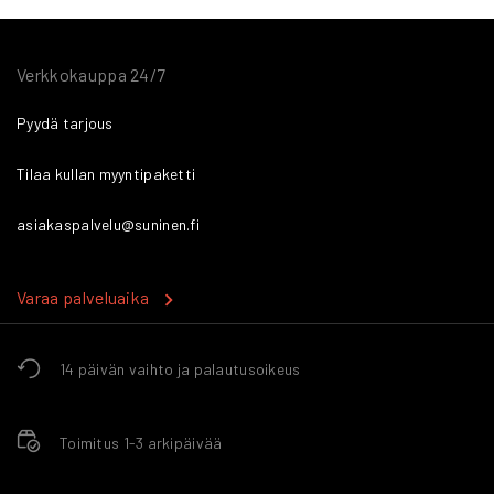
Verkkokauppa 24/7
Pyydä tarjous
Tilaa kullan myyntipaketti
asiakaspalvelu@suninen.fi
Varaa palveluaika
14 päivän vaihto ja palautusoikeus
Toimitus 1-3 arkipäivää