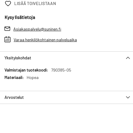
LISÄÄ TOIVELISTAAN
Kysy lisätietoja
Asiakaspalvelu@suninen.fi
Varaa henkilökohtainen palveluaika
Yksityiskohdat
Yksityiskohdat
790385-05
Hopea
Arvostelut