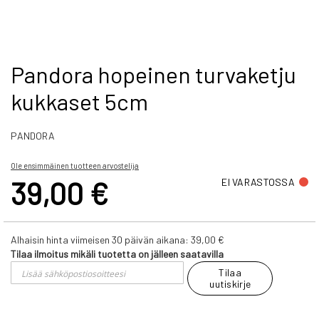
Skip
Pandora hopeinen turvaketju
to
kukkaset 5cm
the
beginning
of
PANDORA
the
images
gallery
Ole ensimmäinen tuotteen arvostelija
39,00 €
EI VARASTOSSA
Alhaisin hinta viimeisen 30 päivän aikana:
39,00 €
Tilaa ilmoitus mikäli tuotetta on jälleen saatavilla
Tilaa
uutiskirje