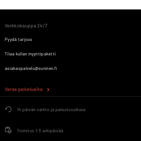
Verkkokauppa 24/7
Pyydä tarjous
Tilaa kullan myyntipaketti
asiakaspalvelu@suninen.fi
Varaa palveluaika
14 päivän vaihto ja palautusoikeus
Toimitus 1-3 arkipäivää