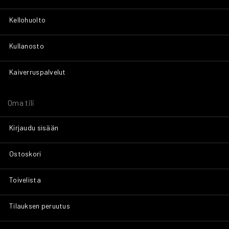
Kellohuolto
Kullanosto
Kaiverruspalvelut
Oma tili
Kirjaudu sisään
Ostoskori
Toivelista
Tilauksen peruutus