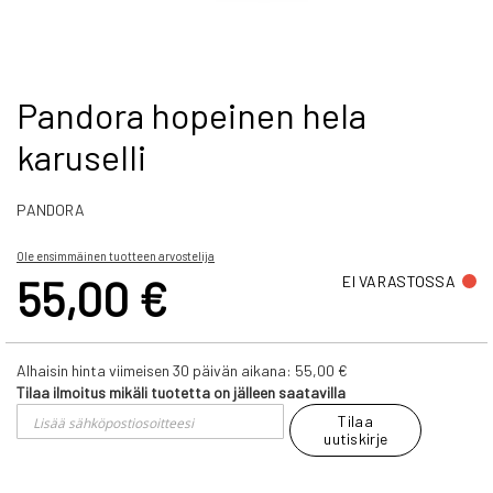
Skip
Pandora hopeinen hela
to
karuselli
the
beginning
of
PANDORA
the
images
gallery
Ole ensimmäinen tuotteen arvostelija
55,00 €
EI VARASTOSSA
Alhaisin hinta viimeisen 30 päivän aikana:
55,00 €
Tilaa ilmoitus mikäli tuotetta on jälleen saatavilla
Tilaa
uutiskirje