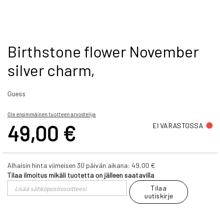
Skip
Birthstone flower November
to
silver charm,
the
beginning
of
Guess
the
images
gallery
Ole ensimmäinen tuotteen arvostelija
49,00 €
EI VARASTOSSA
Alhaisin hinta viimeisen 30 päivän aikana:
49,00 €
Tilaa ilmoitus mikäli tuotetta on jälleen saatavilla
Tilaa
uutiskirje