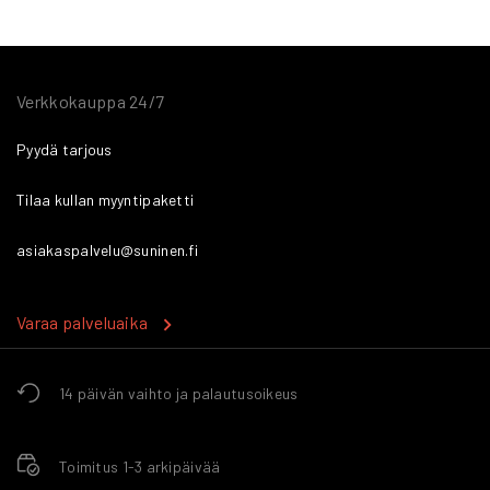
Verkkokauppa 24/7
Pyydä tarjous
Tilaa kullan myyntipaketti
asiakaspalvelu@suninen.fi
Varaa palveluaika
14 päivän vaihto ja palautusoikeus
Toimitus 1-3 arkipäivää