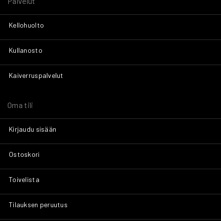
Palvelut
Kellohuolto
Kullanosto
Kaiverruspalvelut
Oma tili
Kirjaudu sisään
Ostoskori
Toivelista
Tilauksen peruutus