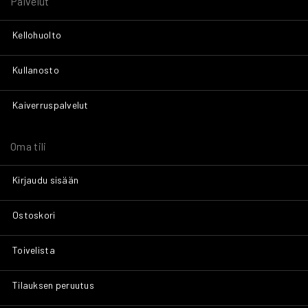
Palvelut
Kellohuolto
Kullanosto
Kaiverruspalvelut
Oma tili
Kirjaudu sisään
Ostoskori
Toivelista
Tilauksen peruutus