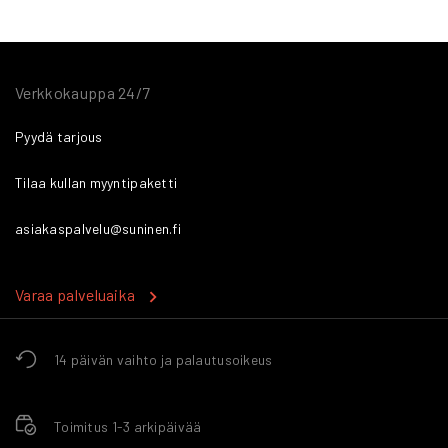
Verkkokauppa 24/7
Pyydä tarjous
Tilaa kullan myyntipaketti
asiakaspalvelu@suninen.fi
Varaa palveluaika
14 päivän vaihto ja palautusoikeus
Toimitus 1-3 arkipäivää