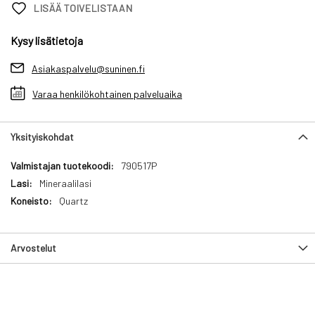
LISÄÄ TOIVELISTAAN
Kysy lisätietoja
Asiakaspalvelu@suninen.fi
Varaa henkilökohtainen palveluaika
Yksityiskohdat
Yksityiskohdat
790517P
Mineraalilasi
Quartz
Arvostelut