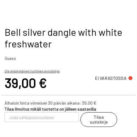
Skip
Bell silver dangle with white
to
freshwater
the
beginning
of
Guess
the
images
gallery
Ole ensimmäinen tuotteen arvostelija
39,00 €
EI VARASTOSSA
Alhaisin hinta viimeisen 30 päivän aikana:
39,00 €
Tilaa ilmoitus mikäli tuotetta on jälleen saatavilla
Tilaa
uutiskirje