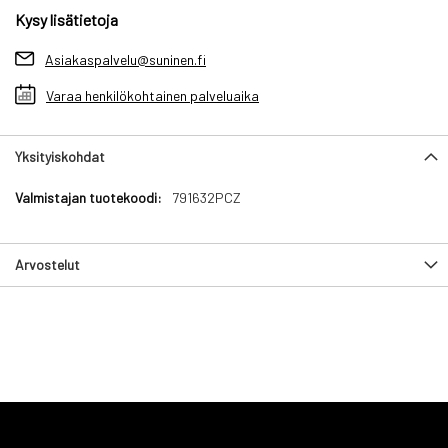
Kysy lisätietoja
Asiakaspalvelu@suninen.fi
Varaa henkilökohtainen palveluaika
Yksityiskohdat
Yksityiskohdat
791632PCZ
Arvostelut