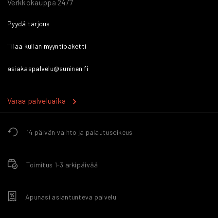
Verkkokauppa 24/7
Pyydä tarjous
Tilaa kullan myyntipaketti
asiakaspalvelu@suninen.fi
Varaa palveluaika
14 päivän vaihto ja palautusoikeus
Toimitus 1-3 arkipäivää
Apunasi asiantunteva palvelu