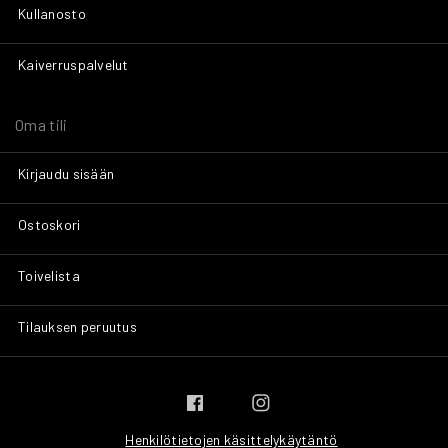
Kullanosto
Kaiverruspalvelut
Oma tili
Kirjaudu sisään
Ostoskori
Toivelista
Tilauksen peruutus
Henkilötietojen käsittelykäytäntö