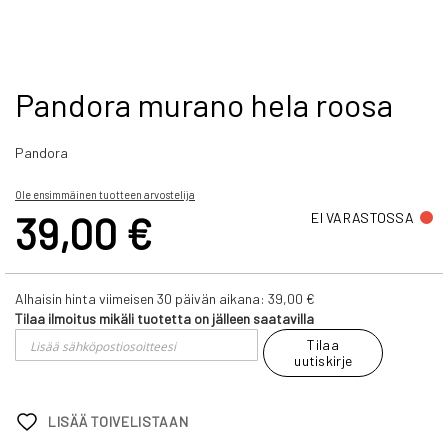
Skip
Pandora murano hela roosa
to
the
Pandora
beginning
of
the
Ole ensimmäinen tuotteen arvostelija
images
39,00 €
EI VARASTOSSA
gallery
Alhaisin hinta viimeisen 30 päivän aikana:
39,00 €
Tilaa ilmoitus mikäli tuotetta on jälleen saatavilla
Tilaa
uutiskirje
LISÄÄ TOIVELISTAAN