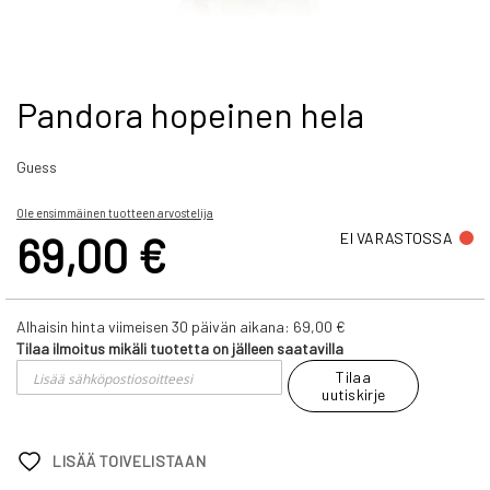
Skip
Pandora hopeinen hela
to
the
Guess
beginning
of
the
Ole ensimmäinen tuotteen arvostelija
images
69,00 €
EI VARASTOSSA
gallery
Alhaisin hinta viimeisen 30 päivän aikana:
69,00 €
Tilaa ilmoitus mikäli tuotetta on jälleen saatavilla
Tilaa
uutiskirje
LISÄÄ TOIVELISTAAN