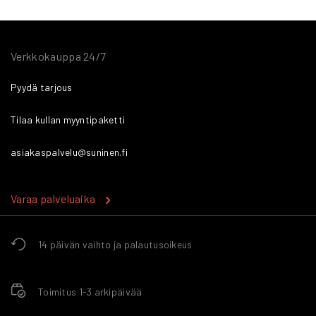
Verkkokauppa 24/7
Pyydä tarjous
Tilaa kullan myyntipaketti
asiakaspalvelu@suninen.fi
Varaa palveluaika
14 päivän vaihto ja palautusoikeus
Toimitus 1-3 arkipäivää