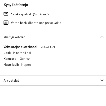
Kysy lisätietoja
Asiakaspalvelu@suninen.fi
Varaa henkilökohtainen palveluaika
Yksityiskohdat
Yksityiskohdat
790311CZL
Mineraalilasi
Quartz
Hopea
Arvostelut