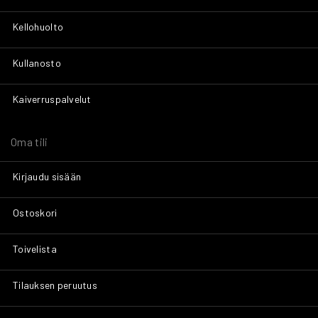
Kellohuolto
Kullanosto
Kaiverruspalvelut
Oma tili
Kirjaudu sisään
Ostoskori
Toivelista
Tilauksen peruutus