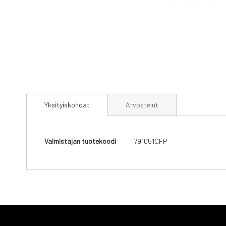
Skip
to
Yksityiskohdat
Arvostelut
the
beginning
of
the
Yksityiskohdat
Valmistajan tuotekoodi
791051CFP
images
gallery