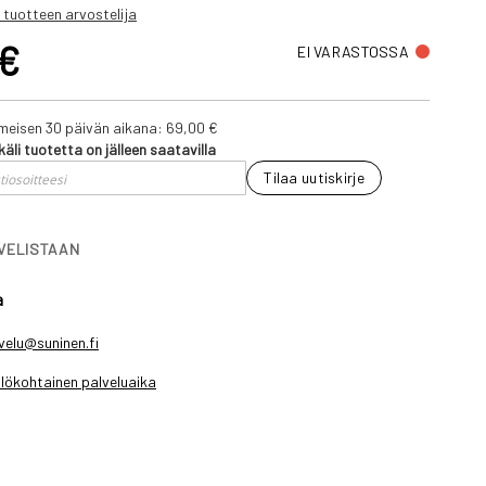
 tuotteen arvostelija
 €
EI VARASTOSSA
iimeisen 30 päivän aikana:
69,00 €
käli tuotetta on jälleen saatavilla
Tilaa uutiskirje
IVELISTAAN
a
velu@suninen.fi
lökohtainen palveluaika