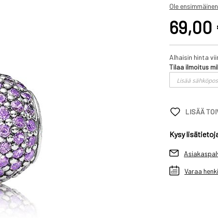
Ole ensimmäinen
69,00
Alhaisin hinta v
Tilaa ilmoitus mi
LISÄÄ TO
Kysy lisätietoj
Asiakaspal
Varaa henki