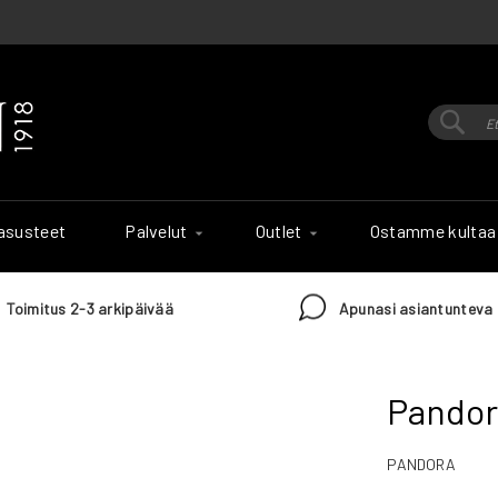
Hak
Haku
 asusteet
Palvelut
Outlet
Ostamme kultaa
Toimitus 2-3 arkipäivää
Apunasi asiantunteva 
Pandora
PANDORA