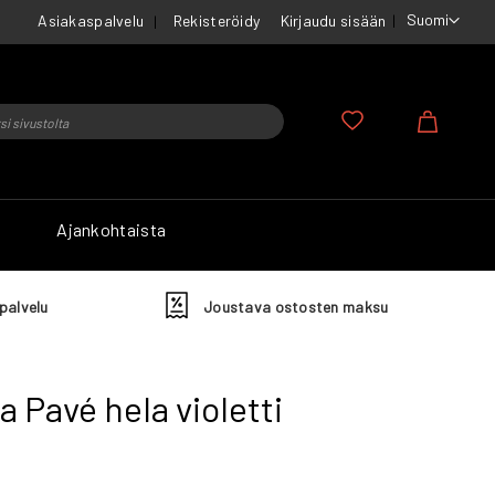
Suomi
Asiakaspalvelu
Rekisteröidy
Kirjaudu sisään
u
Ostosko
Ajankohtaista
palvelu
Joustava ostosten maksu
 Pavé hela violetti