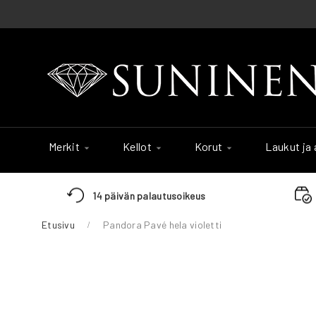
Skip
to
Content
Merkit
Kellot
Korut
Laukut ja
14 päivän palautusoikeus
Etusivu
Pandora Pavé hela violetti
Skip
to
the
end
of