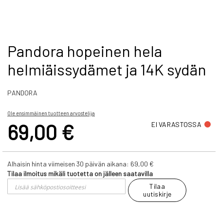
Skip
Pandora hopeinen hela
to
helmiäissydämet ja 14K sydän
the
beginning
of
PANDORA
the
images
gallery
Ole ensimmäinen tuotteen arvostelija
69,00 €
EI VARASTOSSA
Alhaisin hinta viimeisen 30 päivän aikana:
69,00 €
Tilaa ilmoitus mikäli tuotetta on jälleen saatavilla
Tilaa
uutiskirje