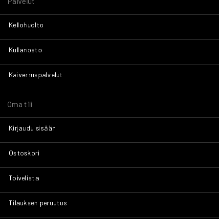
Palvelut
Kellohuolto
Kullanosto
Kaiverruspalvelut
Oma tili
Kirjaudu sisään
Ostoskori
Toivelista
Tilauksen peruutus