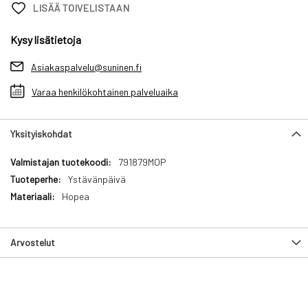
LISÄÄ TOIVELISTAAN
Kysy lisätietoja
Asiakaspalvelu@suninen.fi
Varaa henkilökohtainen palveluaika
Yksityiskohdat
Yksityiskohdat
791879MOP
Ystävänpäivä
Hopea
Arvostelut