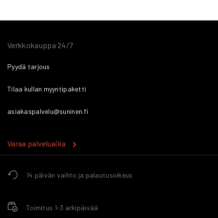
Verkkokauppa 24/7
Pyydä tarjous
Tilaa kullan myyntipaketti
asiakaspalvelu@suninen.fi
Varaa palveluaika
14 päivän vaihto ja palautusoikeus
Toimitus 1-3 arkipäivää