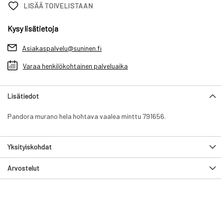
LISÄÄ TOIVELISTAAN
Kysy lisätietoja
Asiakaspalvelu@suninen.fi
Varaa henkilökohtainen palveluaika
Lisätiedot
Pandora murano hela hohtava vaalea minttu 791656.
Yksityiskohdat
Arvostelut