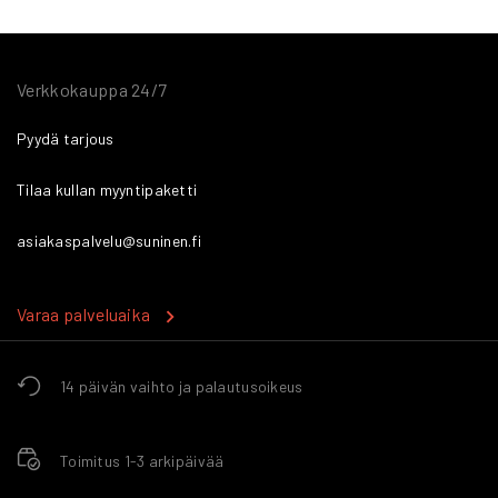
Verkkokauppa 24/7
Pyydä tarjous
Tilaa kullan myyntipaketti
asiakaspalvelu@suninen.fi
Varaa palveluaika
14 päivän vaihto ja palautusoikeus
Toimitus 1-3 arkipäivää