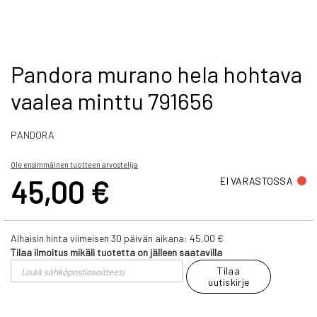
Skip
Pandora murano hela hohtava
to
vaalea minttu 791656
the
beginning
of
PANDORA
the
images
gallery
Ole ensimmäinen tuotteen arvostelija
45,00 €
EI VARASTOSSA
Alhaisin hinta viimeisen 30 päivän aikana:
45,00 €
Tilaa ilmoitus mikäli tuotetta on jälleen saatavilla
Tilaa
uutiskirje