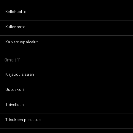
Kellohuolto
Kullanosto
Kaiverruspalvelut
Oma tili
Kirjaudu sisään
Ostoskori
Toivelista
Tilauksen peruutus