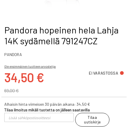
Skip
Pandora hopeinen hela Lahja
to
14K sydämellä 791247CZ
the
beginning
of
PANDORA
the
images
gallery
Ole ensimmäinen tuotteen arvostelija
Tarjoushinta
34,50 €
EI VARASTOSSA
69,00 €
Alhaisin hinta viimeisen 30 päivän aikana:
34,50 €
Tilaa ilmoitus mikäli tuotetta on jälleen saatavilla
Tilaa
uutiskirje