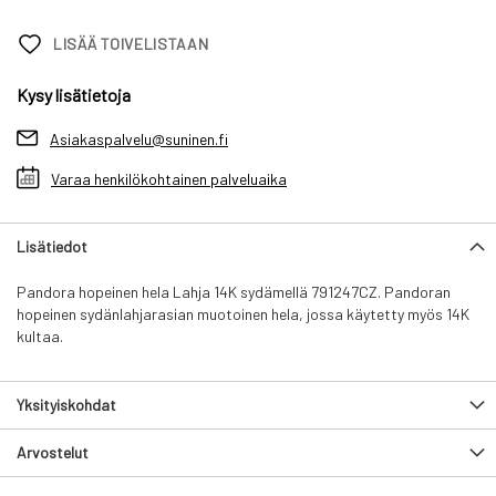
LISÄÄ TOIVELISTAAN
Kysy lisätietoja
Asiakaspalvelu@suninen.fi
Varaa henkilökohtainen palveluaika
Lisätiedot
Pandora hopeinen hela Lahja 14K sydämellä 791247CZ. Pandoran
hopeinen sydänlahjarasian muotoinen hela, jossa käytetty myös 14K
kultaa.
Yksityiskohdat
Arvostelut