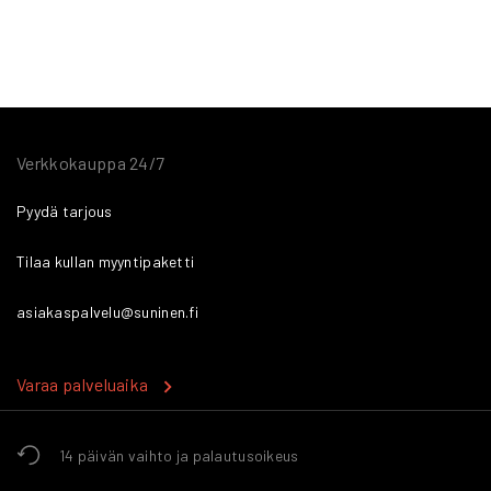
Verkkokauppa 24/7
Pyydä tarjous
Tilaa kullan myyntipaketti
asiakaspalvelu@suninen.fi
Varaa palveluaika
14 päivän vaihto ja palautusoikeus