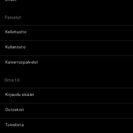
Palvelut
Kellohuolto
Kullanosto
Kaiverruspalvelut
Oma tili
Kirjaudu sisään
Ostoskori
Toivelista