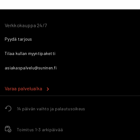
Verkkokauppa 24/7
Pyydä tarjous
Tilaa kullan myyntipaketti
asiakaspalvelu@suninen.fi
Varaa palveluaika
14 päivän vaihto ja palautusoikeus
Toimitus 1-3 arkipäivää