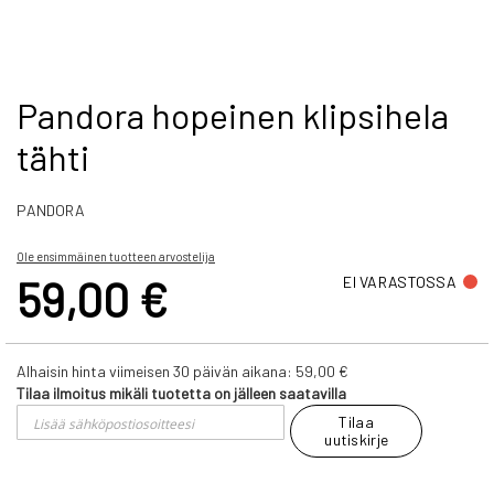
Skip
Pandora hopeinen klipsihela
to
tähti
the
beginning
of
PANDORA
the
images
gallery
Ole ensimmäinen tuotteen arvostelija
59,00 €
EI VARASTOSSA
Alhaisin hinta viimeisen 30 päivän aikana:
59,00 €
Tilaa ilmoitus mikäli tuotetta on jälleen saatavilla
Tilaa
uutiskirje