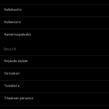
Kellohuolto
Kullanosto
Kaiverruspalvelut
Oma tili
Kirjaudu sisään
Ostoskori
Toivelista
Tilauksen peruutus