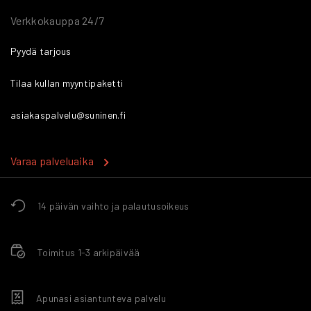
Verkkokauppa 24/7
Pyydä tarjous
Tilaa kullan myyntipaketti
asiakaspalvelu@suninen.fi
Varaa palveluaika
14 päivän vaihto ja palautusoikeus
Toimitus 1-3 arkipäivää
Apunasi asiantunteva palvelu