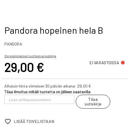
Skip
Pandora hopeinen hela B
to
the
PANDORA
beginning
of
the
Ole ensimmäinen tuotteen arvostelija
images
29,00 €
EI VARASTOSSA
gallery
Alhaisin hinta viimeisen 30 päivän aikana:
29,00 €
Tilaa ilmoitus mikäli tuotetta on jälleen saatavilla
Tilaa
uutiskirje
LISÄÄ TOIVELISTAAN