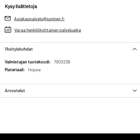
Kysy lisätietoja
Asiakaspalvelu@suninen.fi
Varaa henkilökohtainen palveluaika
Yksityiskohdat
Yksityiskohdat
790323B
Hopea
Arvostelut