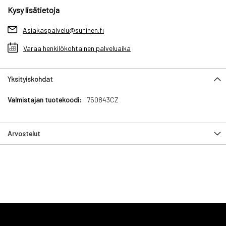
Kysy lisätietoja
Asiakaspalvelu@suninen.fi
Varaa henkilökohtainen palveluaika
Yksityiskohdat
Yksityiskohdat
750843CZ
Arvostelut