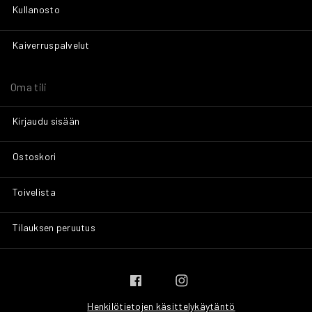
Kullanosto
Kaiverruspalvelut
Oma tili
Kirjaudu sisään
Ostoskori
Toivelista
Tilauksen peruutus
Henkilötietojen käsittelykäytäntö