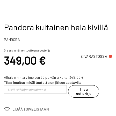
Skip
Pandora kultainen hela kivillä
to
the
PANDORA
beginning
of
the
Ole ensimmäinen tuotteen arvostelija
images
349,00 €
EI VARASTOSSA
gallery
Alhaisin hinta viimeisen 30 päivän aikana:
349,00 €
Tilaa ilmoitus mikäli tuotetta on jälleen saatavilla
Tilaa
uutiskirje
LISÄÄ TOIVELISTAAN