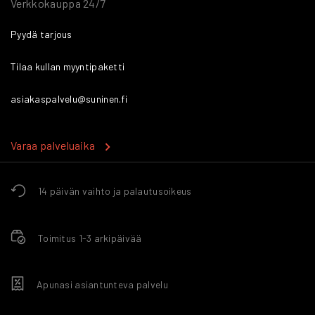
Verkkokauppa 24/7
Pyydä tarjous
Tilaa kullan myyntipaketti
asiakaspalvelu@suninen.fi
Varaa palveluaika
14 päivän vaihto ja palautusoikeus
Toimitus 1-3 arkipäivää
Apunasi asiantunteva palvelu