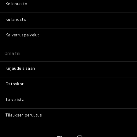
Kellohuolto
Kullanosto
Kaiverruspalvelut
Oma tili
Kirjaudu sisään
Ostoskori
Toivelista
Tilauksen peruutus