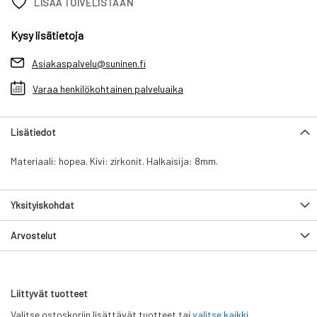
LISÄÄ TOIVELISTAAN
Kysy lisätietoja
Asiakaspalvelu@suninen.fi
Varaa henkilökohtainen palveluaika
Lisätiedot
Materiaali: hopea. Kivi: zirkonit. Halkaisija: 8mm.
Yksityiskohdat
Arvostelut
Liittyvät tuotteet
Valitse ostoskoriin lisättävät tuotteet tai
valitse kaikki