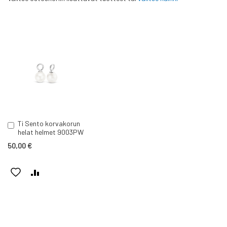
Ti Sento korvakorun
Lisää
helat helmet 9003PW
ostoskoriin
50,00 €
LISÄÄ
LISÄÄ
TOIVELISTAAN
VERTAILUUN