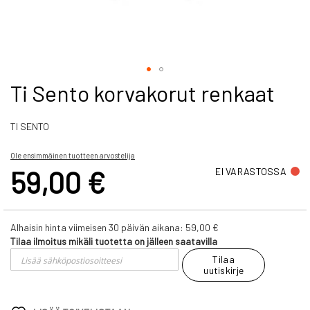
Skip
Ti Sento korvakorut renkaat
to
the
TI SENTO
beginning
of
the
Ole ensimmäinen tuotteen arvostelija
images
59,00 €
EI VARASTOSSA
gallery
Alhaisin hinta viimeisen 30 päivän aikana:
59,00 €
Tilaa ilmoitus mikäli tuotetta on jälleen saatavilla
Tilaa
uutiskirje