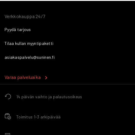
Verkkokauppa 24/7
Pyydä tarjous
Tilaa kullan myyntipaketti
asiakaspalvelu@suninen.fi
Varaa palveluaika
14 päivän vaihto ja palautusoikeus
Toimitus 1-3 arkipäivää