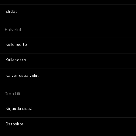
Ehdot
Palvelut
Kellohuolto
Kullanosto
Kaiverruspalvelut
Oma tili
Kirjaudu sisään
Ostoskori