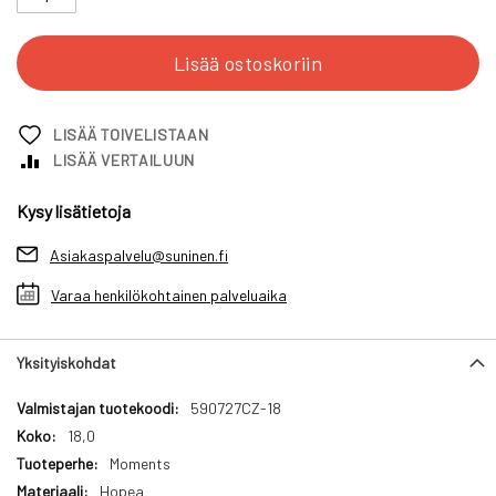
Lisää ostoskoriin
LISÄÄ TOIVELISTAAN
LISÄÄ VERTAILUUN
Kysy lisätietoja
Asiakaspalvelu@suninen.fi
Varaa henkilökohtainen palveluaika
Yksityiskohdat
Yksityiskohdat
590727CZ-18
18,0
Moments
Hopea