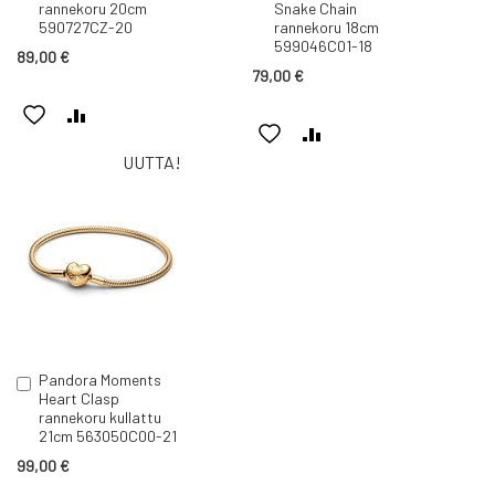
rannekoru 20cm
Snake Chain
590727CZ-20
rannekoru 18cm
599046C01-18
89,00 €
79,00 €
LISÄÄ
LISÄÄ
LISÄÄ
LISÄÄ
TOIVELISTAAN
VERTAILUUN
UUTTA!
TOIVELISTAAN
VERTAILUUN
Pandora Moments
Lisää
Heart Clasp
ostoskoriin
rannekoru kullattu
21cm 563050C00-21
99,00 €