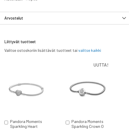
Arvostelut
Liittyvät tuotteet
Valitse ostoskoriin lisättävät tuotteet tai
valitse kaikki
UUTTA!
Pandora Moments
Pandora Moments
Lisää
Lisää
Sparkling Heart
Sparkling Crown O
ostoskoriin
ostoskoriin