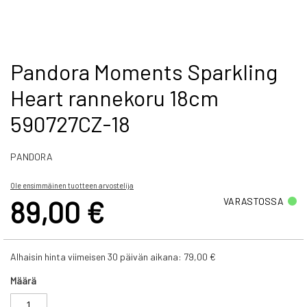
Skip
Pandora Moments Sparkling
to
Heart rannekoru 18cm
the
beginning
590727CZ-18
of
the
images
PANDORA
gallery
Ole ensimmäinen tuotteen arvostelija
89,00 €
VARASTOSSA
Alhaisin hinta viimeisen 30 päivän aikana:
79,00 €
Määrä