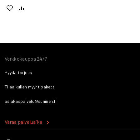
LISÄÄ
LISÄÄ
TOIVELISTAAN
VERTAILUUN
Verkkokauppa 24/7
Pyydä tarjous
Tilaa kullan myyntipaketti
asiakaspalvelu@suninen.fi
Varaa palveluaika