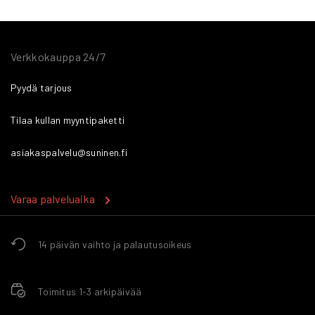
Verkkokauppa 24/7
Pyydä tarjous
Tilaa kullan myyntipaketti
asiakaspalvelu@suninen.fi
Varaa palveluaika
14 päivän vaihto ja palautusoikeus
Toimitus 1-3 arkipäivää