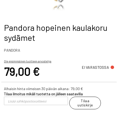
Skip
Pandora hopeinen kaulakoru
to
sydämet
the
beginning
of
PANDORA
the
images
gallery
Ole ensimmäinen tuotteen arvostelija
79,00 €
EI VARASTOSSA
Alhaisin hinta viimeisen 30 päivän aikana:
79,00 €
Tilaa ilmoitus mikäli tuotetta on jälleen saatavilla
Tilaa
uutiskirje