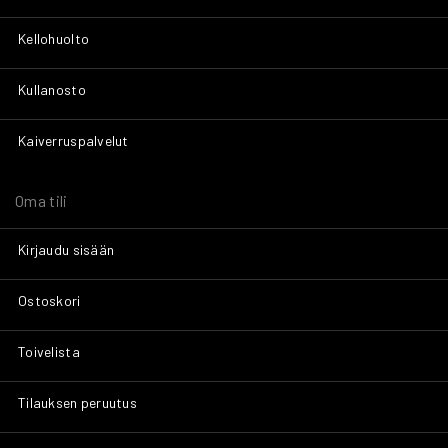
Kellohuolto
Kullanosto
Kaiverruspalvelut
Oma tili
Kirjaudu sisään
Ostoskori
Toivelista
Tilauksen peruutus