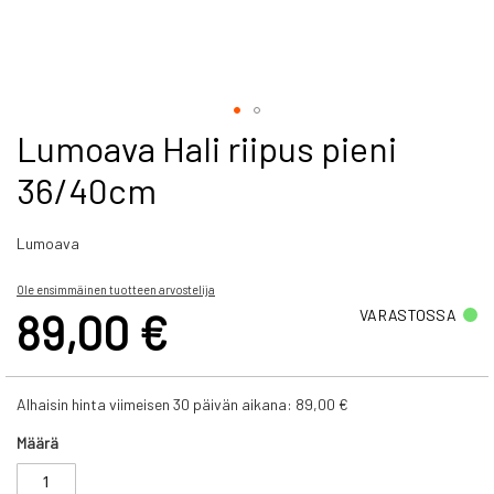
Skip
Lumoava Hali riipus pieni
to
36/40cm
the
beginning
of
Lumoava
the
images
gallery
Ole ensimmäinen tuotteen arvostelija
89,00 €
VARASTOSSA
Alhaisin hinta viimeisen 30 päivän aikana:
89,00 €
Määrä