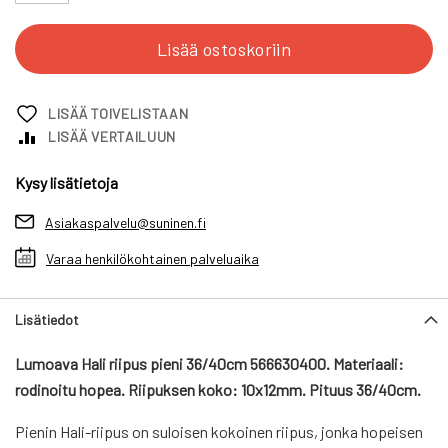
Lisää ostoskoriin
LISÄÄ TOIVELISTAAN
LISÄÄ VERTAILUUN
Kysy lisätietoja
Asiakaspalvelu@suninen.fi
Varaa henkilökohtainen palveluaika
Lisätiedot
Lumoava Hali riipus pieni 36/40cm 566630400. Materiaali:
rodinoitu hopea. Riipuksen koko: 10x12mm. Pituus 36/40cm.
Pienin Hali-riipus on suloisen kokoinen riipus, jonka hopeisen