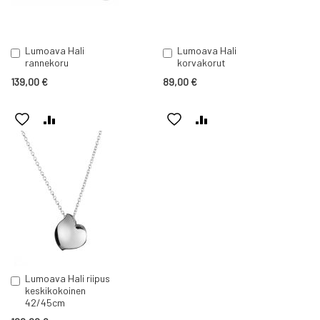
Lumoava Hali
Lumoava Hali
Lisää
Lisää
rannekoru
korvakorut
ostoskoriin
ostoskoriin
139,00 €
89,00 €
LISÄÄ
LISÄÄ
LISÄÄ
LISÄÄ
TOIVELISTAAN
VERTAILUUN
TOIVELISTAAN
VERTAILUUN
Lumoava Hali riipus
Lisää
keskikokoinen
ostoskoriin
42/45cm