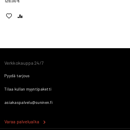
129,00 €
LISÄÄ
LISÄÄ
TOIVELISTAAN
VERTAILUUN
Verkkokauppa 24/7
Pyydä tarjous
Tilaa kullan myyntipaketti
asiakaspalvelu@suninen.fi
Varaa palveluaika