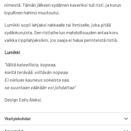
nimestä. Tämän jälkeen sydämen kaveriksi tuli risti, ja korun
lopullinen hahmo muotoutui.
Lumikki sopii lahjaksi rakkaalle tai ihmiselle, joka pitää
sydänkoruista. Sen ristiaihe luo mahdollisuuden antaa koru
vaikka rippilahjaksikin, jos saaja ei halua perinteistä ristiä.
Lumikki
"Vältä kateellista, kopeaa,
kieltä terävää, viiltävän nopeaa
Ei sieluas kauneus sokaista saa,
se suuntaan väärään voi johdattaa"
Design Eelis Aleksi.
Yksityiskohdat