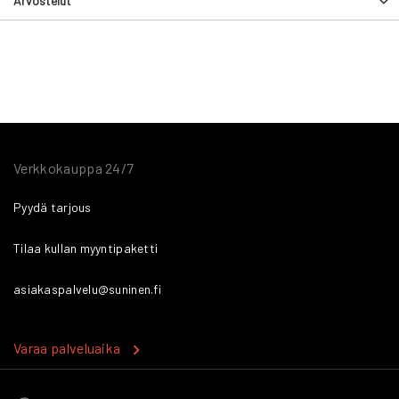
Arvostelut
Verkkokauppa 24/7
Pyydä tarjous
Tilaa kullan myyntipaketti
asiakaspalvelu@suninen.fi
Varaa palveluaika