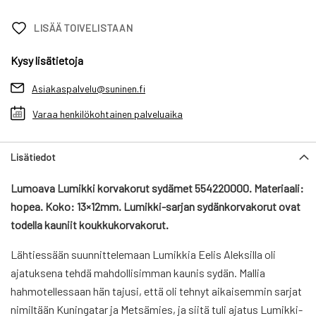
LISÄÄ TOIVELISTAAN
Kysy lisätietoja
Asiakaspalvelu@suninen.fi
Varaa henkilökohtainen palveluaika
Lisätiedot
Lumoava Lumikki korvakorut sydämet 554220000. Materiaali:
hopea. Koko: 13×12mm.
Lumikki-sarjan sydänkorvakorut ovat
todella kauniit koukkukorvakorut.
Lähtiessään suunnittelemaan Lumikkia Eelis Aleksilla oli
ajatuksena tehdä mahdollisimman kaunis sydän. Mallia
hahmotellessaan hän tajusi, että oli tehnyt aikaisemmin sarjat
nimiltään Kuningatar ja Metsämies, ja siitä tuli ajatus Lumikki-