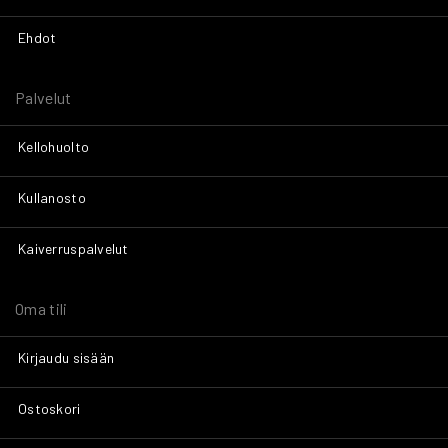
Ehdot
Palvelut
Kellohuolto
Kullanosto
Kaiverruspalvelut
Oma tili
Kirjaudu sisään
Ostoskori