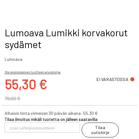
Skip
Lumoava Lumikki korvakorut
to
sydämet
the
beginning
of
Lumoava
the
images
gallery
Ole ensimmäinen tuotteen arvostelija
Tarjoushinta
55,30 €
EI VARASTOSSA
79,00 €
Alhaisin hinta viimeisen 30 päivän aikana:
55,30 €
Tilaa ilmoitus mikäli tuotetta on jälleen saatavilla
Tilaa
uutiskirje