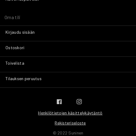
Oma tili
Kirjaudu sisään
Ostoskori
Toivelista
Tilauksen peruutus
Henkilötietojen käsittelykäytäntö
Rekisteriseloste
© 2022 Suninen