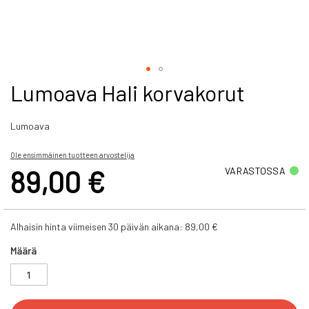
Skip
Lumoava Hali korvakorut
to
the
Lumoava
beginning
of
the
Ole ensimmäinen tuotteen arvostelija
images
89,00 €
VARASTOSSA
gallery
Alhaisin hinta viimeisen 30 päivän aikana:
89,00 €
Määrä