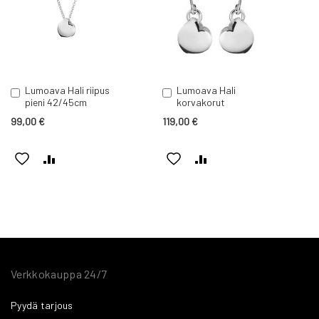
Lumoava Hali riipus
Lumoava Hali
Lisää
Lisää
pieni 42/45cm
korvakorut
ostoskoriin
ostoskoriin
99,00 €
119,00 €
LISÄÄ
LISÄÄ
LISÄÄ
LISÄÄ
TOIVELISTAAN
VERTAILUUN
TOIVELISTAAN
VERTAILUUN
Verkkokauppa 24/7
Pyydä tarjous