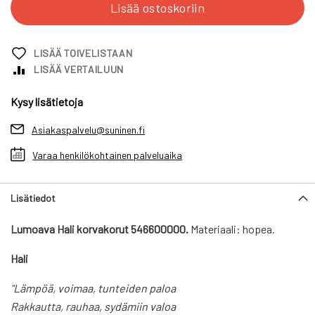
Lisää ostoskoriin
LISÄÄ TOIVELISTAAN
LISÄÄ VERTAILUUN
Kysy lisätietoja
Asiakaspalvelu@suninen.fi
Varaa henkilökohtainen palveluaika
Lisätiedot
Lumoava Hali korvakorut 546600000.
Materiaali: hopea.
Hali
"Lämpöä, voimaa, tunteiden paloa
Rakkautta, rauhaa, sydämiin valoa