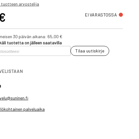
 tuotteen arvostelija
 €
EI VARASTOSSA
iimeisen 30 päivän aikana:
65,00 €
käli tuotetta on jälleen saatavilla
Tilaa uutiskirje
IVELISTAAN
a
velu@suninen.fi
lökohtainen palveluaika