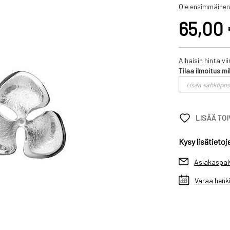
Ole ensimmäinen
65,00
Alhaisin hinta v
Tilaa ilmoitus mi
LISÄÄ TO
Kysy lisätietoj
Asiakaspal
Varaa henki