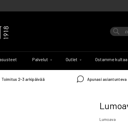
Hak
Haku
 asusteet
Palvelut
Outlet
Ostamme kultaa
Toimitus 2-3 arkipäivää
Apunasi asiantunteva 
Lumoav
Lumoava