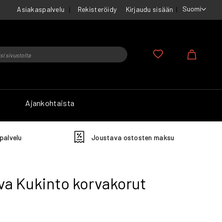
Suomi
Asiakaspalvelu
Rekisteröidy
Kirjaudu sisään
u
Ostosko
Ajankohtaista
palvelu
Joustava ostosten maksu
a Kukinto korvakorut