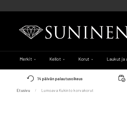
Skip
to
Content
Merkit
Kellot
Korut
Laukut ja
14 päivän palautusoikeus
Etusivu
Lumoava Kukinto korvakorut
Skip
to
the
end
of