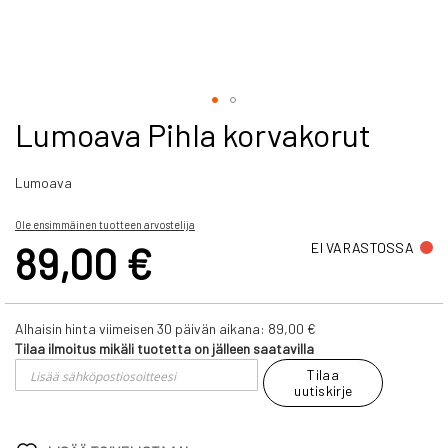
Skip
Lumoava Pihla korvakorut
to
the
Lumoava
beginning
of
the
Ole ensimmäinen tuotteen arvostelija
images
89,00 €
EI VARASTOSSA
gallery
Alhaisin hinta viimeisen 30 päivän aikana:
89,00 €
Tilaa ilmoitus mikäli tuotetta on jälleen saatavilla
Tilaa
uutiskirje