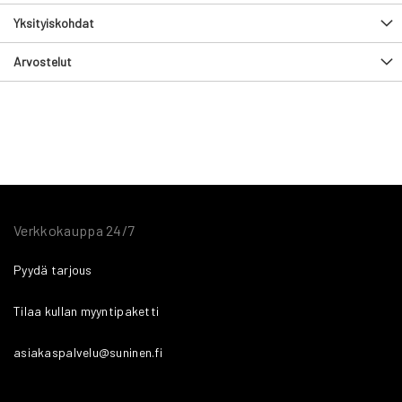
Yksityiskohdat
Arvostelut
Verkkokauppa 24/7
Pyydä tarjous
Tilaa kullan myyntipaketti
asiakaspalvelu@suninen.fi