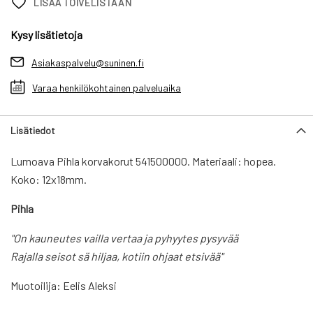
LISÄÄ TOIVELISTAAN
Kysy lisätietoja
Asiakaspalvelu@suninen.fi
Varaa henkilökohtainen palveluaika
Lisätiedot
Lumoava Pihla korvakorut 541500000. Materiaali: hopea.
Koko: 12x18mm.
Pihla
"On kauneutes vailla vertaa ja pyhyytes pysyvää
Rajalla seisot sä hiljaa, kotiin ohjaat etsivää"
Muotoilija: Eelis Aleksi