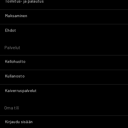
Toimitus- ja palautus
Maksaminen
Ehdot
Palvelut
Kellohuolto
Kullanosto
Kaiverruspalvelut
Oma tili
Kirjaudu sisään