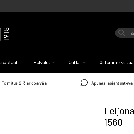
Hak
Haku
 asusteet
Palvelut
Outlet
Ostamme kultaa
Toimitus 2-3 arkipäivää
Apunasi asiantunteva 
Leijona
1560