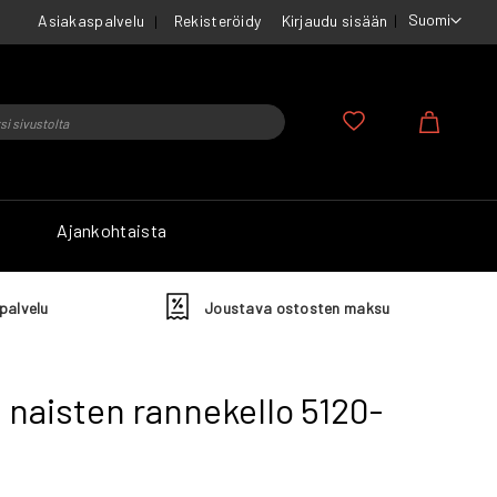
Suomi
Asiakaspalvelu
Rekisteröidy
Kirjaudu sisään
u
Ostosko
Ajankohtaista
palvelu
Joustava ostosten maksu
 naisten rannekello 5120-