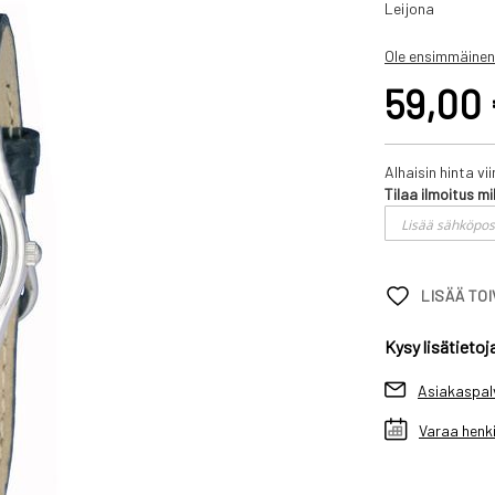
Leijona
Ole ensimmäinen
59,00
Alhaisin hinta v
Tilaa ilmoitus mi
LISÄÄ TO
Kysy lisätietoj
Asiakaspal
Varaa henki