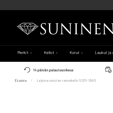
Skip
to
Content
Merkit
Kellot
Korut
Laukut ja
14 päivän palautusoikeus
Etusivu
Leijona naisten rannekello 5120-1560
Skip
to
the
end
of