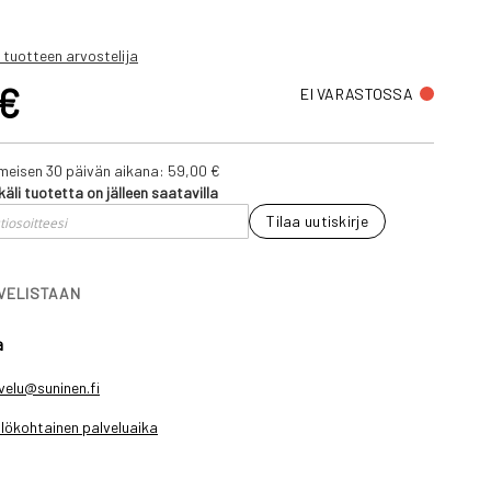
 tuotteen arvostelija
 €
EI VARASTOSSA
iimeisen 30 päivän aikana:
59,00 €
käli tuotetta on jälleen saatavilla
Tilaa uutiskirje
IVELISTAAN
a
velu@suninen.fi
lökohtainen palveluaika