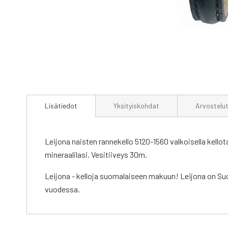
Skip
to
Lisätiedot
Yksityiskohdat
Arvostelu
the
beginning
of
the
Leijona naisten rannekello 5120-1560 valkoisella kell
images
mineraalilasi. Vesitiiveys 30m.
gallery
Leijona - kelloja suomalaiseen makuun! Leijona on Suo
vuodessa.