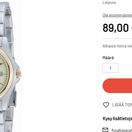
Leijona
Ole ensimmäinen
89,00
Alhaisin hinta v
Määrä
LISÄÄ TO
Kysy lisätietoj
Asiakaspal