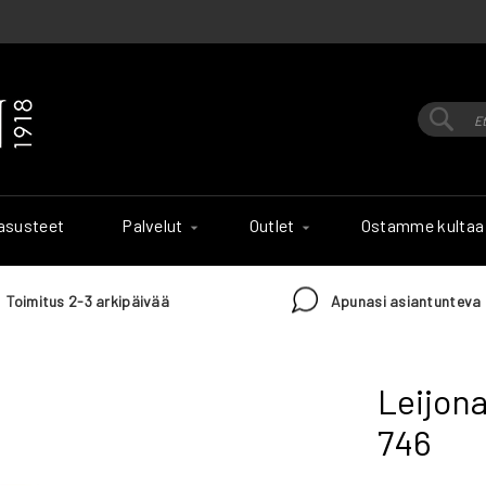
Hak
Haku
 asusteet
Palvelut
Outlet
Ostamme kultaa
Toimitus 2-3 arkipäivää
Apunasi asiantunteva 
Leijona
746