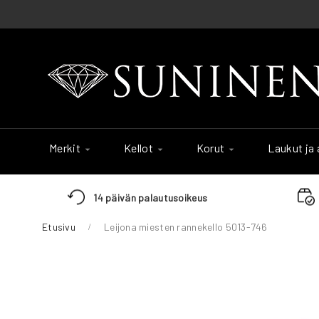
Skip
to
Content
Merkit
Kellot
Korut
Laukut ja
14 päivän palautusoikeus
Etusivu
Leijona miesten rannekello 5013-746
Skip
to
the
end
of