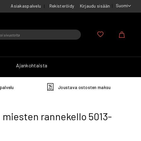
Suomi
Asiakaspalvelu
Rekisteröidy
Kirjaudu sisään
u
Ostosko
Ajankohtaista
palvelu
Joustava ostosten maksu
 miesten rannekello 5013-