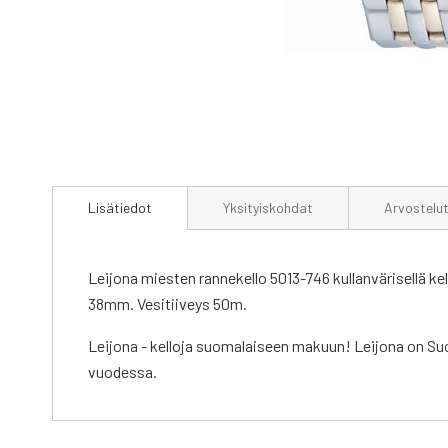
Skip
to
Lisätiedot
Yksityiskohdat
Arvostelu
the
beginning
of
the
Leijona miesten rannekello 5013-746 kullanvärisellä kel
images
38mm. Vesitiiveys 50m.
gallery
Leijona - kelloja suomalaiseen makuun! Leijona on Suo
vuodessa.