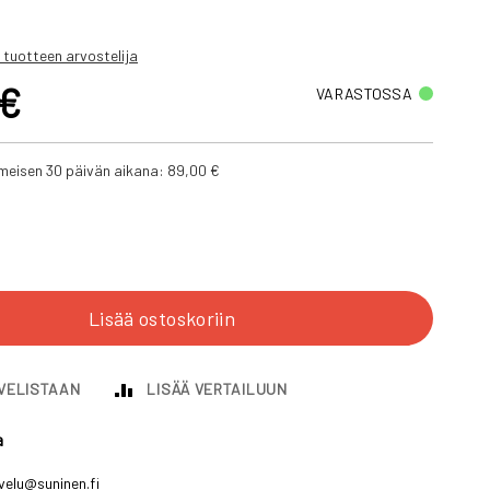
 tuotteen arvostelija
 €
VARASTOSSA
iimeisen 30 päivän aikana:
89,00 €
Lisää ostoskoriin
IVELISTAAN
LISÄÄ VERTAILUUN
a
velu@suninen.fi