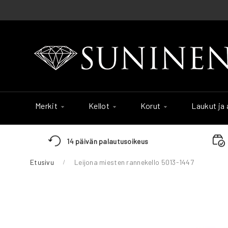
Skip
to
Content
Merkit
Kellot
Korut
Laukut ja
14 päivän palautusoikeus
Etusivu
Leijona miesten rannekello 5013-1447
Skip
to
the
end
of