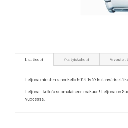
Skip
to
Lisätiedot
Yksityiskohdat
Arvostelu
the
beginning
of
the
Leijona miesten rannekello 5013-1447 kullanvärisellä k
images
gallery
Leijona - kelloja suomalaiseen makuun! Leijona on Suo
vuodessa.