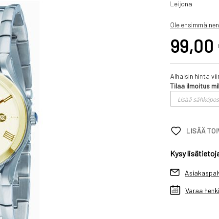
Leijona
Ole ensimmäinen
99,00
Alhaisin hinta v
Tilaa ilmoitus mi
LISÄÄ TO
Kysy lisätietoj
Asiakaspal
Varaa henki