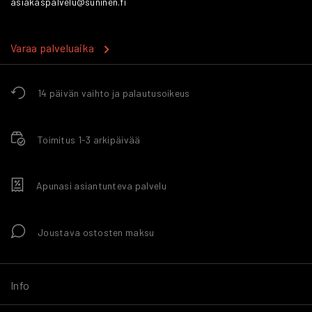
asiakaspalvelu@suninen.fi
Varaa palveluaika
14 päivän vaihto ja palautusoikeus
Toimitus 1-3 arkipäivää
Apunasi asiantunteva palvelu
Joustava ostosten maksu
Info