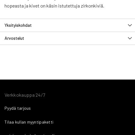
hopeasta ja kivet on käsin istutettuja zirkonkiviä.
Yksityiskohdat
Arvostelut
Verkkokauppa 24/7
Pyydä tarjous
Tilaa kullan myyntipaketti