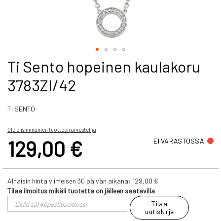
Skip
Ti Sento hopeinen kaulakoru
to
3783ZI/42
the
beginning
of
TI SENTO
the
images
gallery
Ole ensimmäinen tuotteen arvostelija
129,00 €
EI VARASTOSSA
Alhaisin hinta viimeisen 30 päivän aikana:
129,00 €
Tilaa ilmoitus mikäli tuotetta on jälleen saatavilla
Tilaa
uutiskirje