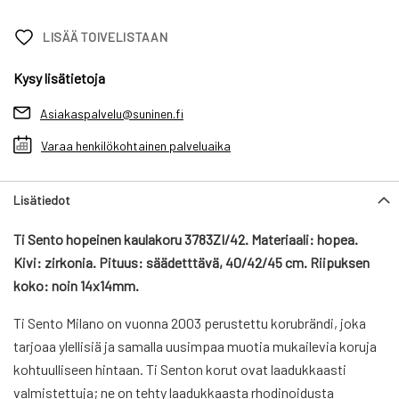
LISÄÄ TOIVELISTAAN
Kysy lisätietoja
Asiakaspalvelu@suninen.fi
Varaa henkilökohtainen palveluaika
Lisätiedot
Ti Sento hopeinen kaulakoru 3783ZI/42. Materiaali: hopea.
Kivi: zirkonia. Pituus: säädetttävä, 40/42/45 cm. Riipuksen
koko: noin 14x14mm.
Ti Sento Milano on vuonna 2003 perustettu korubrändi, joka
tarjoaa ylellisiä ja samalla uusimpaa muotia mukailevia koruja
kohtuulliseen hintaan. Ti Senton korut ovat laadukkaasti
valmistettuja; ne on tehty laadukkaasta rhodinoidusta