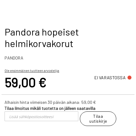
Skip
Pandora hopeiset
to
helmikorvakorut
the
beginning
of
PANDORA
the
images
gallery
Ole ensimmäinen tuotteen arvostelija
59,00 €
EI VARASTOSSA
Alhaisin hinta viimeisen 30 päivän aikana:
59,00 €
Tilaa ilmoitus mikäli tuotetta on jälleen saatavilla
Tilaa
uutiskirje