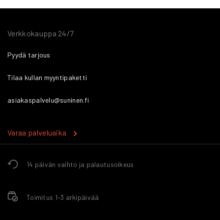
Verkkokauppa 24/7
Pyydä tarjous
Tilaa kullan myyntipaketti
asiakaspalvelu@suninen.fi
Varaa palveluaika
14 päivän vaihto ja palautusoikeus
Toimitus 1-3 arkipäivää