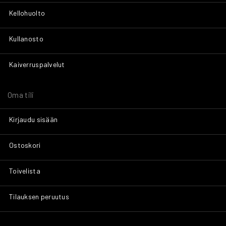
Kellohuolto
Kullanosto
Kaiverruspalvelut
Oma tili
Kirjaudu sisään
Ostoskori
Toivelista
Tilauksen peruutus