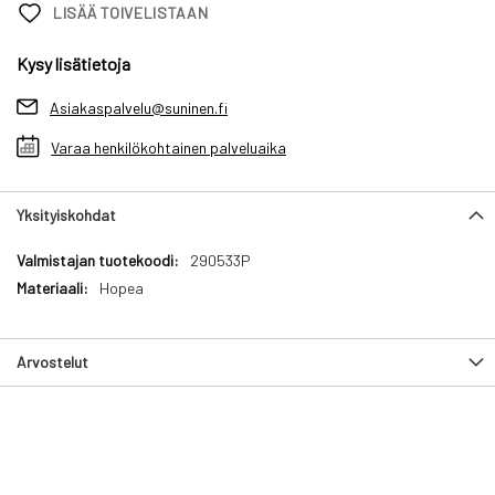
LISÄÄ TOIVELISTAAN
Kysy lisätietoja
Asiakaspalvelu@suninen.fi
Varaa henkilökohtainen palveluaika
Yksityiskohdat
Yksityiskohdat
290533P
Hopea
Arvostelut