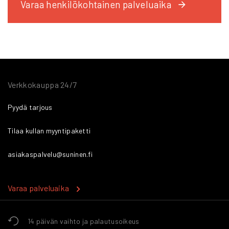
Varaa henkilökohtainen palveluaika
Verkkokauppa 24/7
Pyydä tarjous
Tilaa kullan myyntipaketti
asiakaspalvelu@suninen.fi
Varaa palveluaika
14 päivän vaihto ja palautusoikeus