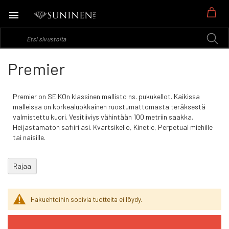
Os
Premier
Premier on SEIKOn klassinen mallisto ns. pukukellot. Kaikissa
malleissa on korkealuokkainen ruostumattomasta teräksestä
valmistettu kuori. Vesitiiviys vähintään 100 metriin saakka.
Heijastamaton safiirilasi. Kvartsikello, Kinetic, Perpetual miehille
tai naisille.
Rajaa
Hakuehtoihin sopivia tuotteita ei löydy.