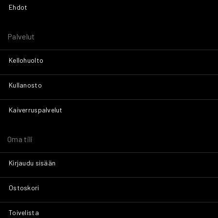
Ehdot
Palvelut
Kellohuolto
Kullanosto
Kaiverruspalvelut
Oma tili
Kirjaudu sisään
Ostoskori
Toivelista