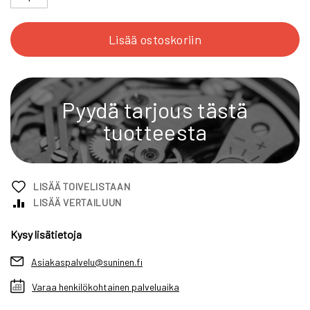
Lisää ostoskoriin
Pyydä tarjous tästä
tuotteesta
LISÄÄ TOIVELISTAAN
LISÄÄ VERTAILUUN
Kysy lisätietoja
Asiakaspalvelu@suninen.fi
Varaa henkilökohtainen palveluaika