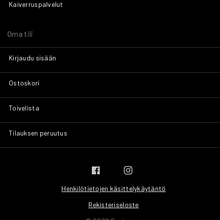
Kaiverruspalvelut
Oma tili
Kirjaudu sisään
Ostoskori
Toivelista
Tilauksen peruutus
Henkilötietojen käsittelykäytäntö
Rekisteriseloste