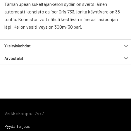
Tämän upean sukeltajankellon sydän on sveitsiläinen
automaattikoneisto caliber Oris 733, jonka käyntivara on 38
tuntia. Koneiston voit nähdä kestävän mineraalilasipohjan
läpi. Kellon vesitiiveys on 300m (30 bar).
Yksityiskohdat
Arvostelut
Verkkokauppa 24/7
Pyydä tarjous