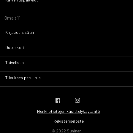
Oma tili
Kirjaudu sisään
Ostoskori
Toivelista
Tilauksen peruutus
Henkilötietojen käsittelykäytäntö
Rekisteriseloste
© 2022 Suninen