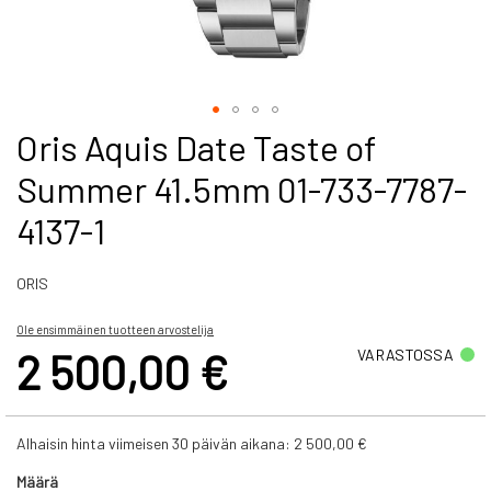
Skip
Oris Aquis Date Taste of
to
Summer 41.5mm 01-733-7787-
the
beginning
4137-1
of
the
images
ORIS
gallery
Ole ensimmäinen tuotteen arvostelija
2 500,00 €
VARASTOSSA
Alhaisin hinta viimeisen 30 päivän aikana:
2 500,00 €
Määrä