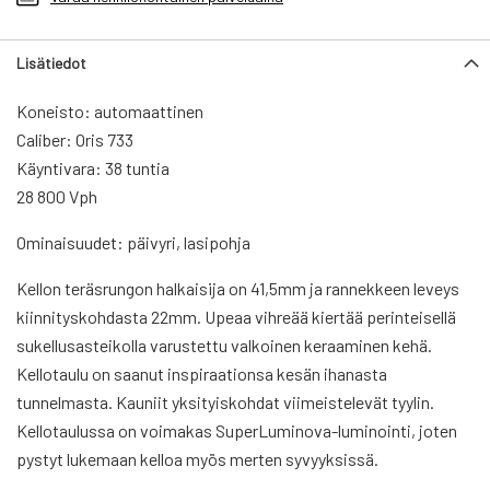
Lisätiedot
Koneisto: automaattinen
Caliber: Oris 733
Käyntivara: 38 tuntia
28 800 Vph
Ominaisuudet: päivyri, lasipohja
Kellon teräsrungon halkaisija on 41,5mm ja rannekkeen leveys
kiinnityskohdasta 22mm. Upeaa vihreää kiertää perinteisellä
sukellusasteikolla varustettu valkoinen keraaminen kehä.
Kellotaulu on saanut inspiraationsa kesän ihanasta
tunnelmasta. Kauniit yksityiskohdat viimeistelevät tyylin.
Kellotaulussa on voimakas SuperLuminova-luminointi, joten
pystyt lukemaan kelloa myös merten syvyyksissä.