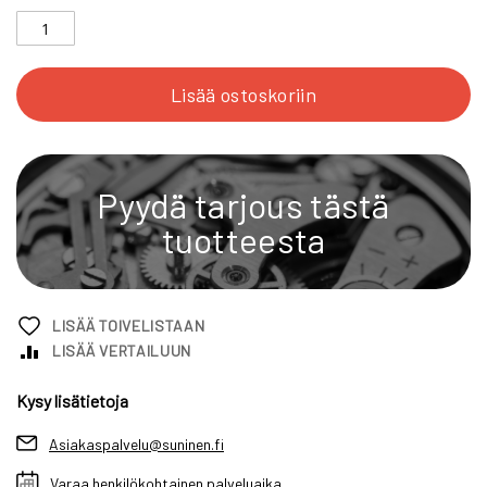
Lisää ostoskoriin
Pyydä tarjous tästä
tuotteesta
LISÄÄ TOIVELISTAAN
LISÄÄ VERTAILUUN
Kysy lisätietoja
Asiakaspalvelu@suninen.fi
Varaa henkilökohtainen palveluaika