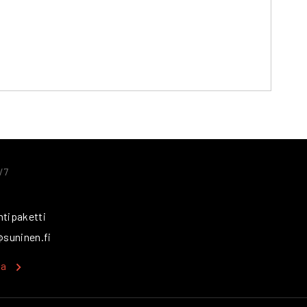
/7
ntipaketti
@suninen.fi
ka