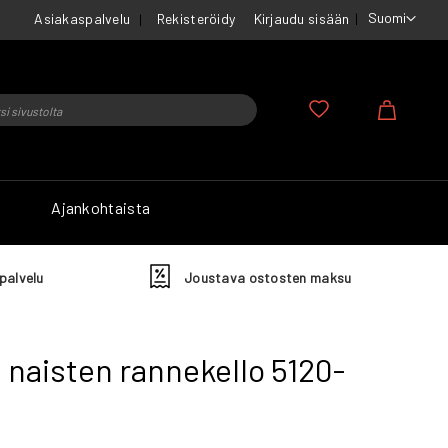
Suomi
Asiakaspalvelu
Rekisteröidy
Kirjaudu sisään
u
Ostosko
Ajankohtaista
palvelu
Joustava ostosten maksu
 naisten rannekello 5120-