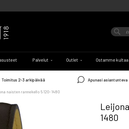
Hak
Haku
 asusteet
Palvelut
Outlet
Ostamme kultaa
Toimitus 2-3 arkipäivää
Apunasi asiantunteva 
ona naisten rannekello 5120-1480
Leijona
1480