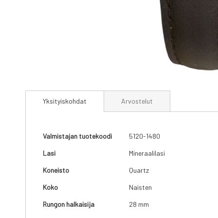
Skip
to
Yksityiskohdat
Arvostelut
the
beginning
of
the
Yksityiskohdat
Valmistajan tuotekoodi
5120-1480
images
gallery
Lasi
Mineraalilasi
Koneisto
Quartz
Koko
Naisten
Rungon halkaisija
28 mm