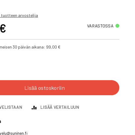
 tuotteen arvostelija
 €
VARASTOSSA
iimeisen 30 päivän aikana:
99,00 €
Lisää ostoskoriin
IVELISTAAN
LISÄÄ VERTAILUUN
a
velu@suninen.fi