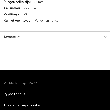
28 mm
Valkoinen
50 m
Valkoinen nahka
Arvostelut
Verkkokauppa 24/7
Pyydä tarjous
Tilaa kullan myyntipaketti