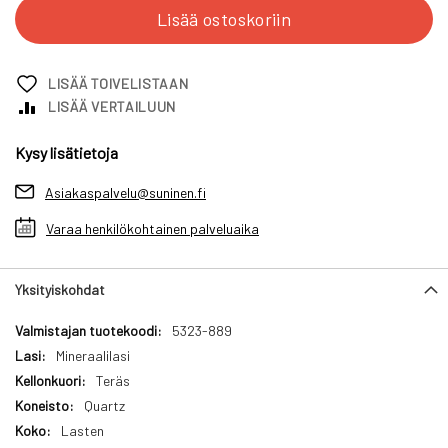
Lisää ostoskoriin
LISÄÄ TOIVELISTAAN
LISÄÄ VERTAILUUN
Kysy lisätietoja
Asiakaspalvelu@suninen.fi
Varaa henkilökohtainen palveluaika
Yksityiskohdat
Yksityiskohdat
5323-889
Mineraalilasi
Teräs
Quartz
Lasten