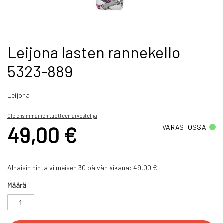
Skip
Leijona lasten rannekello
to
5323-889
the
beginning
of
Leijona
the
images
gallery
Ole ensimmäinen tuotteen arvostelija
49,00 €
VARASTOSSA
Alhaisin hinta viimeisen 30 päivän aikana:
49,00 €
Määrä