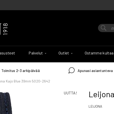
Hak
Haku
 asusteet
Palvelut
Outlet
Ostamme kultaa
Toimitus 2-3 arkipäivää
Apunasi asiantunteva 
jona Kajo Blue 39mm 5020-2642
Leijon
UUTTA!
LEIJONA