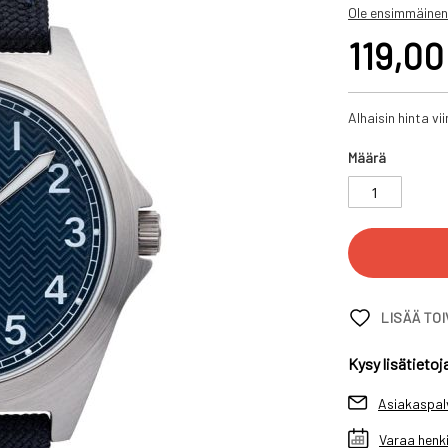
Ole ensimmäinen
119,00
Alhaisin hinta v
Määrä
LISÄÄ TO
Kysy lisätietoj
Asiakaspal
Varaa henki