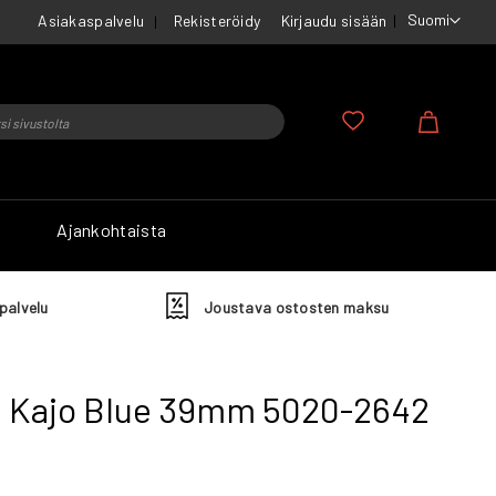
Suomi
Asiakaspalvelu
Rekisteröidy
Kirjaudu sisään
u
Ostosko
Ajankohtaista
palvelu
Joustava ostosten maksu
a Kajo Blue 39mm 5020-2642