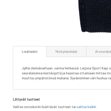
Skip
to
Lisätiedot
Yksityiskohdat
Arvostelu
the
beginning
of
the
Jylhä olemukseltaan, varma hetkessä. Leijona Sport Kajo on
images
seuralaisensa kestävyyttä ja haas­taa ottamaan mittaa itses
gallery
muuttuu ympäristönsä mukana. Syvänsininen väri huokuu ra
Liittyvät tuotteet
Valitse ostoskoriin lisättävät tuotteet tai
valitse kaikki