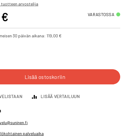
 tuotteen arvostelija
 €
VARASTOSSA
iimeisen 30 päivän aikana:
119,00 €
Lisää ostoskoriin
IVELISTAAN
LISÄÄ VERTAILUUN
a
velu@suninen.fi
lökohtainen palveluaika