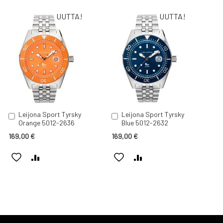
UUTTA!
UUTTA!
Leijona Sport Tyrsky
Leijona Sport Tyrsky
Lisää
Lisää
Orange 5012-2636
Blue 5012-2632
ostoskoriin
ostoskoriin
169,00 €
169,00 €
LISÄÄ
LISÄÄ
LISÄÄ
LISÄÄ
TOIVELISTAAN
VERTAILUUN
TOIVELISTAAN
VERTAILUUN