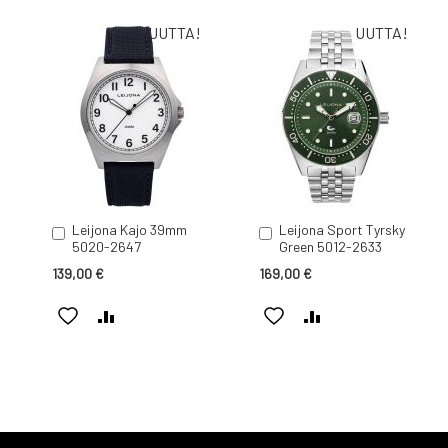
UUTTA!
UUTTA!
Leijona Kajo 39mm
Leijona Sport Tyrsky
Lisää
Lisää
5020-2647
Green 5012-2633
ostoskoriin
ostoskoriin
139,00 €
169,00 €
LISÄÄ
LISÄÄ
LISÄÄ
LISÄÄ
TOIVELISTAAN
VERTAILUUN
TOIVELISTAAN
VERTAILUUN