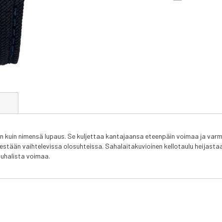
t
 kuin nimensä lupaus. Se kuljettaa kantajaansa eteenpäin voimaa ja varmu
tään vaihtelevissa olosuhteissa. Sahalaitakuvioinen kellotaulu heijastaa v
uhalista voimaa.