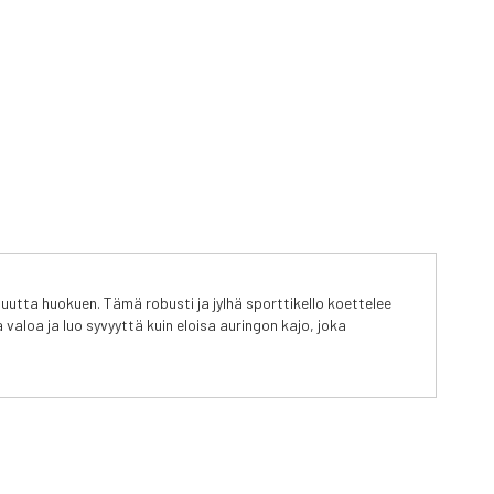
utta huokuen. Tämä robusti ja jylhä sporttikello koettelee
aloa ja luo syvyyttä kuin eloisa auringon kajo, joka