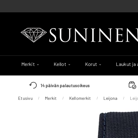
Skip
to
Content
Merkit
Kellot
Korut
Laukut ja
14 päivän palautusoikeus
Etusivu
Merkit
Kellomerkit
Leijona
Lei
Skip
to
the
end
of