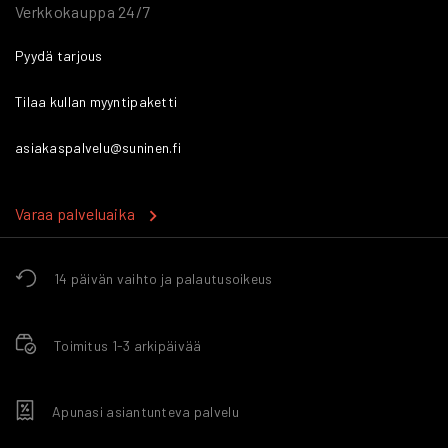
Verkkokauppa 24/7
Pyydä tarjous
Tilaa kullan myyntipaketti
asiakaspalvelu@suninen.fi
Varaa palveluaika
14 päivän vaihto ja palautusoikeus
Toimitus 1-3 arkipäivää
Apunasi asiantunteva palvelu