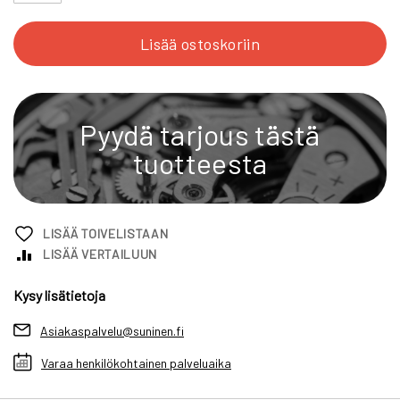
Lisää ostoskoriin
Pyydä tarjous tästä
tuotteesta
LISÄÄ TOIVELISTAAN
LISÄÄ VERTAILUUN
Kysy lisätietoja
Asiakaspalvelu@suninen.fi
Varaa henkilökohtainen palveluaika