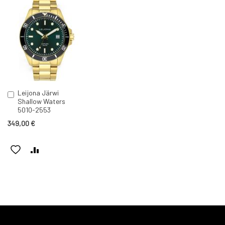
Leijona Järwi
Lisää
Shallow Waters
ostoskoriin
5010-2553
349,00 €
LISÄÄ
LISÄÄ
TOIVELISTAAN
VERTAILUUN