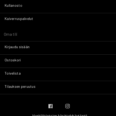
Kullanosto
Kaiverruspalvelut
Oma tili
Kirjaudu sisään
Ostoskori
Toivelista
Tilauksen peruutus
Henkilötietojen käsittelykäytäntö