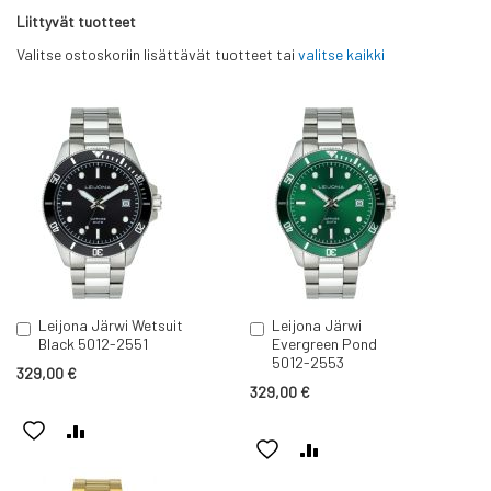
Liittyvät tuotteet
Valitse ostoskoriin lisättävät tuotteet tai
valitse kaikki
Leijona Järwi Wetsuit
Leijona Järwi
Lisää
Lisää
Black 5012-2551
Evergreen Pond
ostoskoriin
ostoskoriin
5012-2553
329,00 €
329,00 €
LISÄÄ
LISÄÄ
LISÄÄ
LISÄÄ
TOIVELISTAAN
VERTAILUUN
TOIVELISTAAN
VERTAILUUN