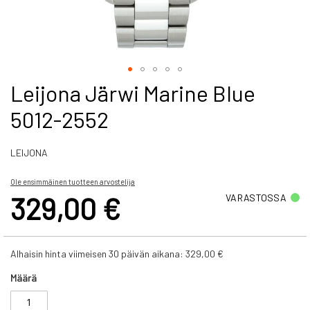
Skip
Leijona Järwi Marine Blue
to
5012-2552
the
beginning
of
LEIJONA
the
images
gallery
Ole ensimmäinen tuotteen arvostelija
329,00 €
VARASTOSSA
Alhaisin hinta viimeisen 30 päivän aikana:
329,00 €
Määrä