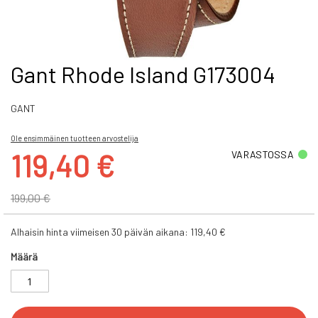
Skip
Gant Rhode Island G173004
to
the
GANT
beginning
of
the
Ole ensimmäinen tuotteen arvostelija
images
Tarjoushinta
119,40 €
VARASTOSSA
gallery
199,00 €
Alhaisin hinta viimeisen 30 päivän aikana:
119,40 €
Määrä