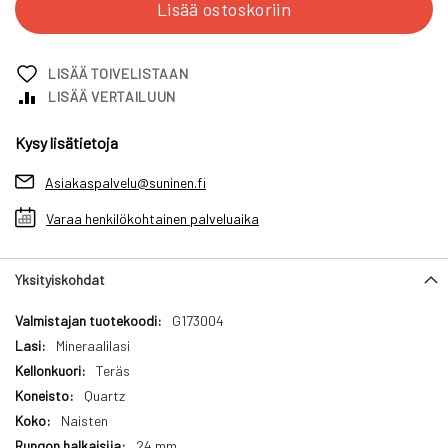
Lisää ostoskoriin
LISÄÄ TOIVELISTAAN
LISÄÄ VERTAILUUN
Kysy lisätietoja
Asiakaspalvelu@suninen.fi
Varaa henkilökohtainen palveluaika
Yksityiskohdat
Yksityiskohdat
G173004
Mineraalilasi
Teräs
Quartz
Naisten
24 mm