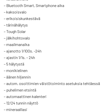
– Bluetooth Smart, Smartphone aika
– kaksoisvalo
– erikoisiskunkestävä
– tärinähälytys
– Tough Solar
– jälkihohtovalo
– maailmanaika
– ajanotto 1/100s. -24h
– ajastin 1/1s. – 24h
– 5 hälytystä
– monikielinen
– äänen hiljennin
– autom. osoittimien väistötoiminto asetuksia tehtäessä
– puhelimen etsintä
– automaattinen kalenteri
– 12/24 tunnin näyttö
– mineraalilasi