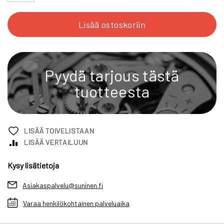
Lisää ostoskoriin
Pyydä tarjous tästä
tuotteesta
LISÄÄ TOIVELISTAAN
LISÄÄ VERTAILUUN
Kysy lisätietoja
Asiakaspalvelu@suninen.fi
Varaa henkilökohtainen palveluaika