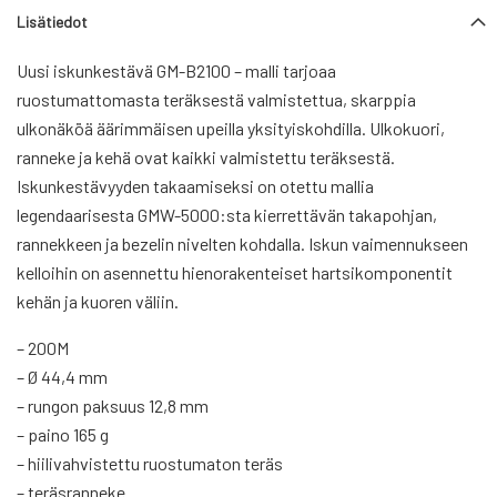
Lisätiedot
Uusi iskunkestävä GM-B2100 – malli tarjoaa
ruostumattomasta teräksestä valmistettua, skarppia
ulkonäköä äärimmäisen upeilla yksityiskohdilla. Ulkokuori,
ranneke ja kehä ovat kaikki valmistettu teräksestä.
Iskunkestävyyden takaamiseksi on otettu mallia
legendaarisesta GMW-5000:sta kierrettävän takapohjan,
rannekkeen ja bezelin nivelten kohdalla. Iskun vaimennukseen
kelloihin on asennettu hienorakenteiset hartsikomponentit
kehän ja kuoren väliin.
– 200M
– Ø 44,4 mm
– rungon paksuus 12,8 mm
– paino 165 g
– hiilivahvistettu ruostumaton teräs
– teräsranneke