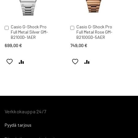
Casio G-Shock Pro
Casio G-Shock Pro
Lisää
Lisää
Full Metal Silver GM-
Full Metal Rose GM-
ostoskoriin
ostoskoriin
B2100D-1AER
B2100GD-5AER
699,00 €
749,00 €
LISÄÄ
LISÄÄ
LISÄÄ
LISÄÄ
TOIVELISTAAN
VERTAILUUN
TOIVELISTAAN
VERTAILUUN
Verkkokauppa 24/7
Pyydä tarjous