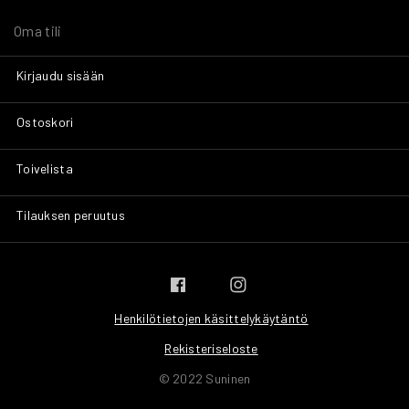
Oma tili
Kirjaudu sisään
Ostoskori
Toivelista
Tilauksen peruutus
Henkilötietojen käsittelykäytäntö
Rekisteriseloste
© 2022 Suninen