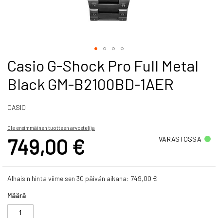
Skip
Casio G-Shock Pro Full Metal
to
Black GM-B2100BD-1AER
the
beginning
of
CASIO
the
images
gallery
Ole ensimmäinen tuotteen arvostelija
749,00 €
VARASTOSSA
Alhaisin hinta viimeisen 30 päivän aikana:
749,00 €
Määrä