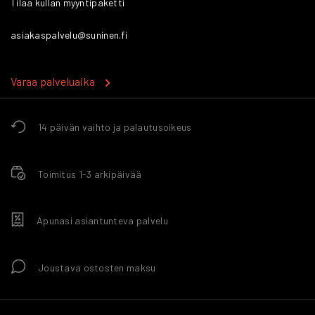
Tilaa kullan myyntipaketti
asiakaspalvelu@suninen.fi
Varaa palveluaika
14 päivän vaihto ja palautusoikeus
Toimitus 1-3 arkipäivää
Apunasi asiantunteva palvelu
Joustava ostosten maksu