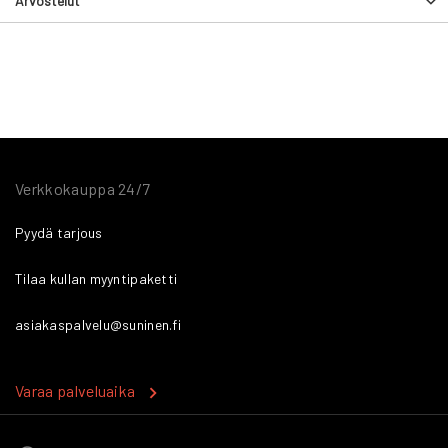
Arvostelut
Verkkokauppa 24/7
Pyydä tarjous
Tilaa kullan myyntipaketti
asiakaspalvelu@suninen.fi
Varaa palveluaika