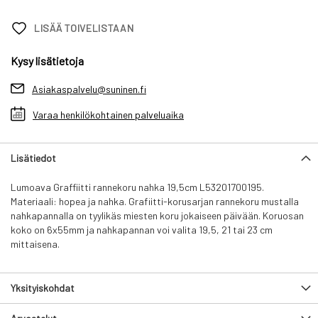
LISÄÄ TOIVELISTAAN
Kysy lisätietoja
Asiakaspalvelu@suninen.fi
Varaa henkilökohtainen palveluaika
Lisätiedot
Lumoava Graffiitti rannekoru nahka 19,5cm L53201700195.
Materiaali: hopea ja nahka. Grafiitti-korusarjan rannekoru mustalla
nahkapannalla on tyylikäs miesten koru jokaiseen päivään. Koruosan
koko on 6x55mm ja nahkapannan voi valita 19,5, 21 tai 23 cm
mittaisena.
Yksityiskohdat