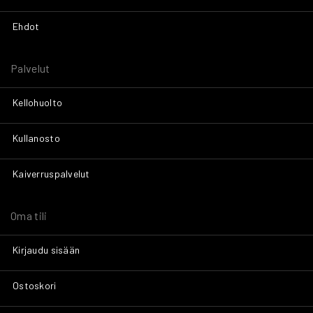
Ehdot
Palvelut
Kellohuolto
Kullanosto
Kaiverruspalvelut
Oma tili
Kirjaudu sisään
Ostoskori