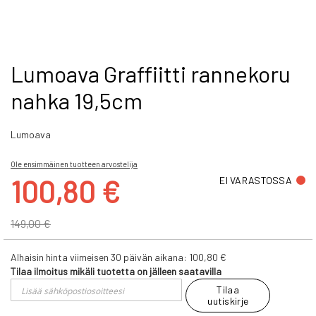
Skip
Lumoava Graffiitti rannekoru
to
nahka 19,5cm
the
beginning
of
Lumoava
the
images
gallery
Ole ensimmäinen tuotteen arvostelija
Tarjoushinta
100,80 €
EI VARASTOSSA
149,00 €
Alhaisin hinta viimeisen 30 päivän aikana:
100,80 €
Tilaa ilmoitus mikäli tuotetta on jälleen saatavilla
Tilaa
uutiskirje